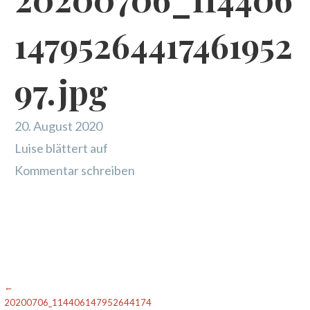
14795264417461952
97.jpg
20. August 2020
Luise blättert auf
Kommentar schreiben
Beitragsnavigation
←
20200706_114406147952644174