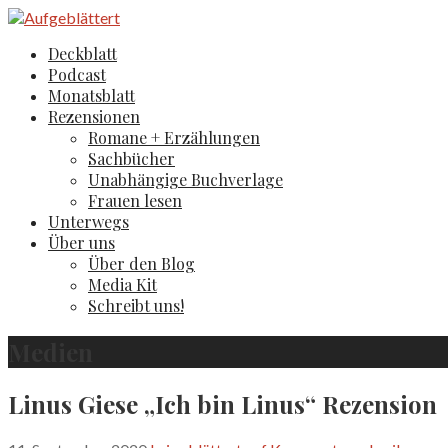
Zum
Inhalt
Aufgeblättert
Der Literaturblog aus Hamburg und Köln
Deckblatt
springen
Podcast
Monatsblatt
Rezensionen
Romane + Erzählungen
Sachbücher
Unabhängige Buchverlage
Frauen lesen
Unterwegs
Über uns
Über den Blog
Media Kit
Schreibt uns!
Medien
Linus Giese „Ich bin Linus“ Rezension