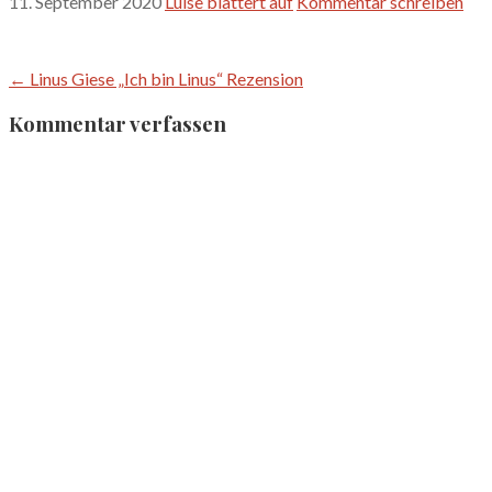
11. September 2020
Luise blättert auf
Kommentar schreiben
Beitragsnavigation
← Linus Giese „Ich bin Linus“ Rezension
Kommentar verfassen