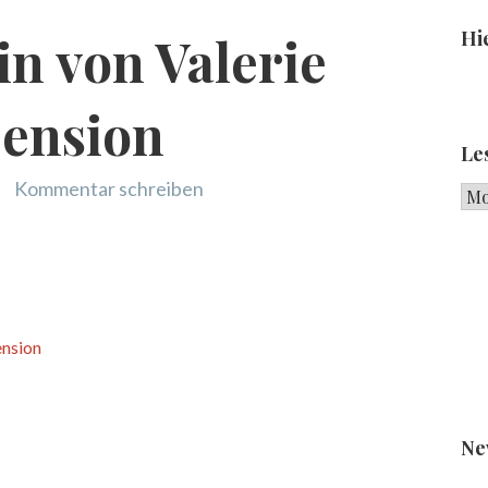
Hie
n von Valerie
zension
Le
Kommentar schreiben
Les
ension
Ne