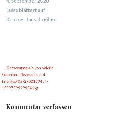
4. September 2020
Luise blättert auf
Kommentar schreiben
Beitragsnavigation
← Ostbewusstsein von Valerie
Schönian – Rezension und
Interview05-2702183454-
1599759992954.jpg
Kommentar verfassen