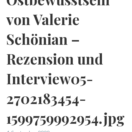
von Valerie
Schönian –
Rezension und
Interview05-
2702183454-
1599759992954.jpg