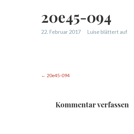
20e45-094
22. Februar 2017
Luise blättert auf
Beitragsnavigation
← 20e45-094
Kommentar verfassen