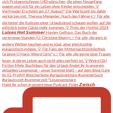
Habt ihr schon in unsere neue Podcast-Folge 𝙕𝙬𝙞𝙨𝙘𝙝