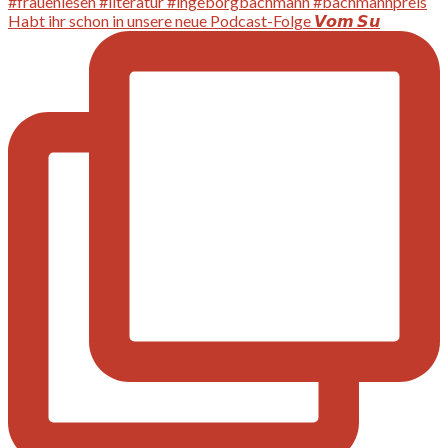
Habt ihr schon in unsere neue Podcast-Folge 𝙑𝙤𝙢 𝙎𝙪