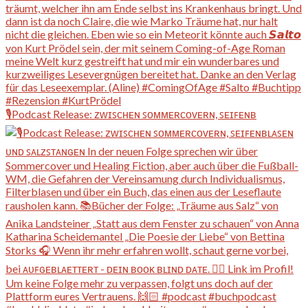
🎙️Podcast Release: ᴢᴡɪꜱᴄʜᴇɴ ꜱᴏᴍᴍᴇʀᴄᴏᴠᴇʀɴ, ꜱᴇɪꜰᴇɴʙ