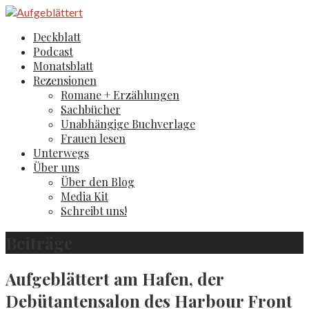
Zum
Inhalt
Aufgeblättert
Der Literaturblog aus Hamburg und Köln
Deckblatt
springen
Podcast
Monatsblatt
Rezensionen
Romane + Erzählungen
Sachbücher
Unabhängige Buchverlage
Frauen lesen
Unterwegs
Über uns
Über den Blog
Media Kit
Schreibt uns!
Beiträge
Aufgeblättert am Hafen, der
Debütantensalon des Harbour Front