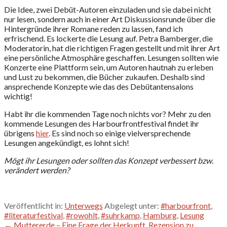
Die Idee, zwei Debüt-Autoren einzuladen und sie dabei nicht
nur lesen, sondern auch in einer Art Diskussionsrunde über die
Hintergründe ihrer Romane reden zu lassen, fand ich
erfrischend. Es lockerte die Lesung auf. Petra Bamberger, die
Moderatorin, hat die richtigen Fragen gestellt und mit ihrer Art
eine persönliche Atmosphäre geschaffen. Lesungen sollten wie
Konzerte eine Plattform sein, um Autoren hautnah zu erleben
und Lust zu bekommen, die Bücher zukaufen. Deshalb sind
ansprechende Konzepte wie das des Debütantensalons
wichtig!
Habt ihr die kommenden Tage noch nichts vor? Mehr zu den
kommende Lesungen des Harbourfrontfestival findet ihr
übrigens
hier
. Es sind noch so einige vielversprechende
Lesungen angekündigt, es lohnt sich!
Mögt ihr Lesungen oder sollten das Konzept verbessert bzw.
verändert werden?
Veröffentlicht in:
Unterwegs
Abgelegt unter:
#harbourfront
,
#literaturfestival
,
#rowohlt
,
#suhrkamp
,
Hamburg
,
Lesung
← Muttererde – Eine Frage der Herkunft, Rezension zu