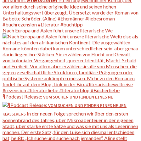
Nach Europa und Asien führt unsere literarische We
🎙️Podcast Release: ᴠᴏᴍ ꜱᴜᴄʜᴇɴ ᴜɴᴅ ꜰɪɴᴅᴇɴ ᴇɪɴᴇꜱ ɴᴇ