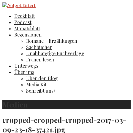
Zum
Inhalt
Aufgeblättert
Der Literaturblog aus Hamburg und Köln
Deckblatt
springen
Podcast
Monatsblatt
Rezensionen
Romane + Erzählungen
Sachbücher
Unabhängige Buchverlage
Frauen lesen
Unterwegs
Über uns
Über den Blog
Media Kit
Schreibt uns!
Medien
cropped-cropped-cropped-2017-03-
09-23-18-37421.jpg