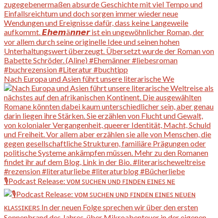
Nach Europa und Asien führt unsere literarische We
🎙️Podcast Release: ᴠᴏᴍ ꜱᴜᴄʜᴇɴ ᴜɴᴅ ꜰɪɴᴅᴇɴ ᴇɪɴᴇꜱ ɴᴇ