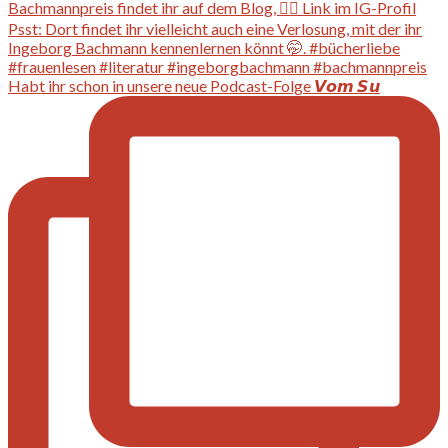
Habt ihr schon in unsere neue Podcast-Folge 𝙑𝙤𝙢 𝙎𝙪