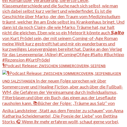
🎙️Podcast Release: ᴢᴡɪꜱᴄʜᴇɴ ꜱᴏᴍᴍᴇʀᴄᴏᴠᴇʀɴ, ꜱᴇɪꜰᴇɴʙ