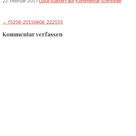
22. Februar 2017
Luise blättert auf
Kommentar schreiben
Beitragsnavigation
← f5258-20150606_222555
Kommentar verfassen