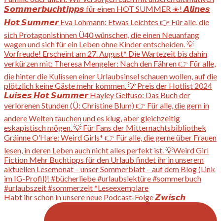
Habt ihr schon in unsere neue Podcast-Folge 𝙕𝙬𝙞𝙨𝙘𝙝