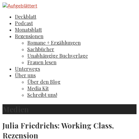
Zum
Inhalt
Aufgeblättert
Der Literaturblog aus Hamburg und Köln
Deckblatt
springen
Podcast
Monatsblatt
Rezensionen
Romane + Erzählungen
Sachbücher
Unabhängige Buchverlage
Frauen lesen
Unterwegs
Über uns
Über den Blog
Media Kit
Schreibt uns!
Medien
Julia Friedrichs: Working Class,
Rezension