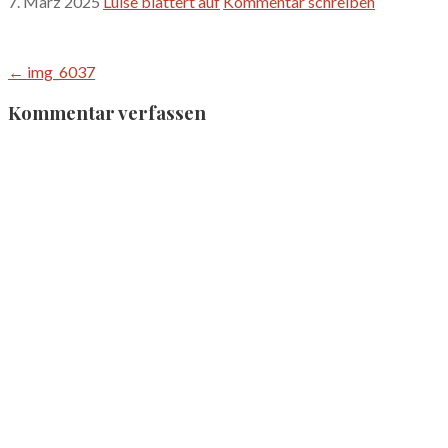
7. März 2025
Luise blättert auf
Kommentar schreiben
Beitragsnavigation
← img_6037
Kommentar verfassen