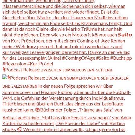
🎙️Podcast Release: ᴢᴡɪꜱᴄʜᴇɴ ꜱᴏᴍᴍᴇʀᴄᴏᴠᴇʀɴ, ꜱᴇɪꜰᴇɴʙ