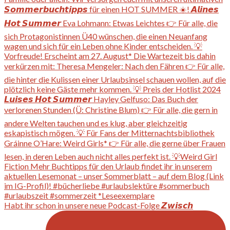
Habt ihr schon in unsere neue Podcast-Folge 𝙕𝙬𝙞𝙨𝙘𝙝