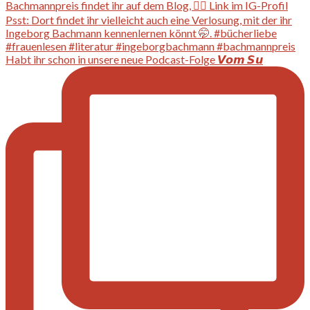
Habt ihr schon in unsere neue Podcast-Folge 𝙑𝙤𝙢 𝙎𝙪