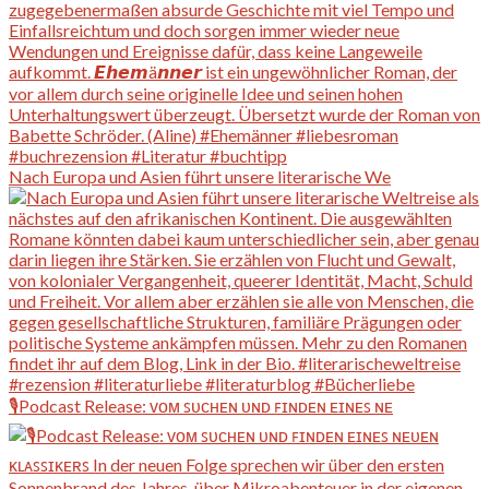
Nach Europa und Asien führt unsere literarische We
🎙️Podcast Release: ᴠᴏᴍ ꜱᴜᴄʜᴇɴ ᴜɴᴅ ꜰɪɴᴅᴇɴ ᴇɪɴᴇꜱ ɴᴇ