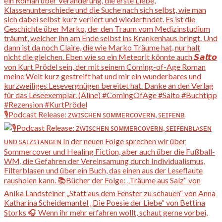
🎙️Podcast Release: ᴢᴡɪꜱᴄʜᴇɴ ꜱᴏᴍᴍᴇʀᴄᴏᴠᴇʀɴ, ꜱᴇɪꜰᴇɴʙ