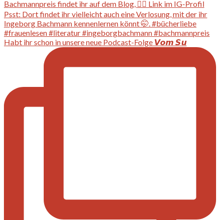
Habt ihr schon in unsere neue Podcast-Folge 𝙑𝙤𝙢 𝙎𝙪