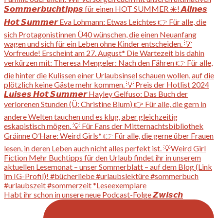
Habt ihr schon in unsere neue Podcast-Folge 𝙕𝙬𝙞𝙨𝙘𝙝