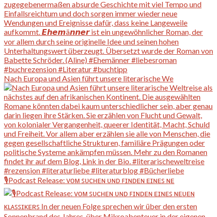
Nach Europa und Asien führt unsere literarische We
🎙️Podcast Release: ᴠᴏᴍ ꜱᴜᴄʜᴇɴ ᴜɴᴅ ꜰɪɴᴅᴇɴ ᴇɪɴᴇꜱ ɴᴇ