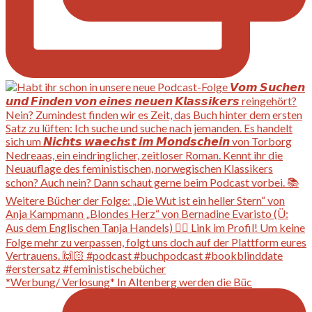
*Werbung/ Verlosung* In Altenberg werden die Büc