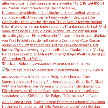
🎙️Podcast Release: ᴢᴡɪꜱᴄʜᴇɴ ꜱᴏᴍᴍᴇʀᴄᴏᴠᴇʀɴ, ꜱᴇɪꜰᴇɴʙ