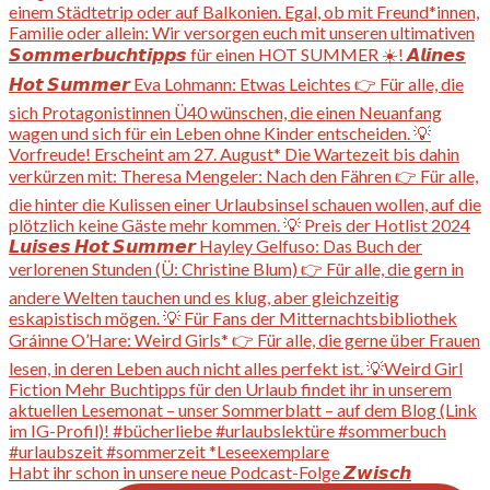
Habt ihr schon in unsere neue Podcast-Folge 𝙕𝙬𝙞𝙨𝙘𝙝