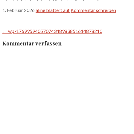
1. Februar 2026
aline blättert auf
Kommentar schreiben
Beitragsnavigation
← wp-17699594057074348983851614878210
Kommentar verfassen