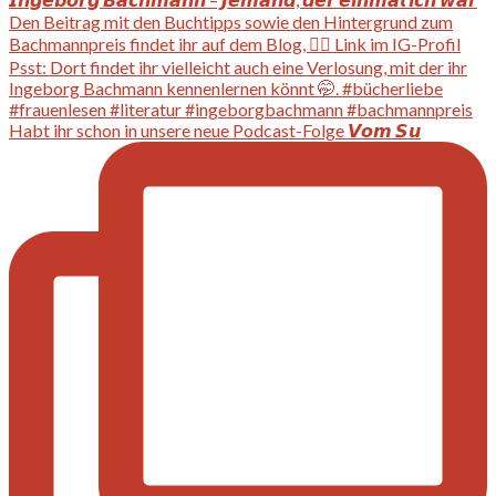
Habt ihr schon in unsere neue Podcast-Folge 𝙑𝙤𝙢 𝙎𝙪