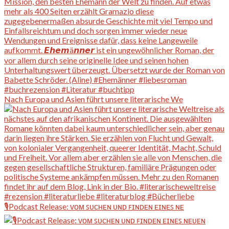
Nach Europa und Asien führt unsere literarische We
🎙️Podcast Release: ᴠᴏᴍ ꜱᴜᴄʜᴇɴ ᴜɴᴅ ꜰɪɴᴅᴇɴ ᴇɪɴᴇꜱ ɴᴇ