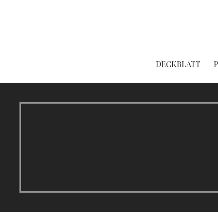
Zum
Inhalt
springen
Der Literaturblog aus Hamburg und Köln
Aufgeblättert
DECKBLATT