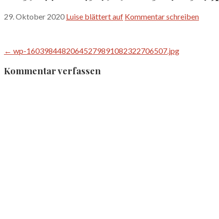
29. Oktober 2020
Luise blättert auf
Kommentar schreiben
Beitragsnavigation
← wp-16039844820645279891082322706507.jpg
Kommentar verfassen