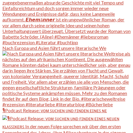
Nach Europa und Asien führt unsere literarische We
🎙️Podcast Release: ᴠᴏᴍ ꜱᴜᴄʜᴇɴ ᴜɴᴅ ꜰɪɴᴅᴇɴ ᴇɪɴᴇꜱ ɴᴇ