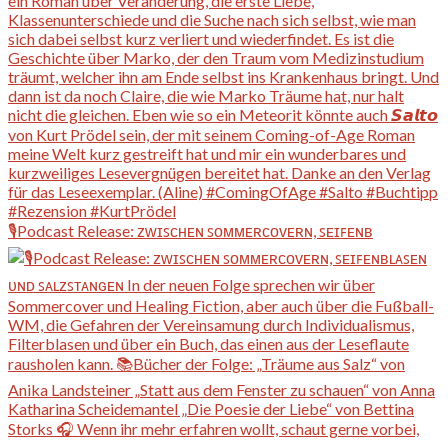
🎙️Podcast Release: ᴢᴡɪꜱᴄʜᴇɴ ꜱᴏᴍᴍᴇʀᴄᴏᴠᴇʀɴ, ꜱᴇɪꜰᴇɴʙ