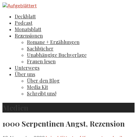
Zum
Inhalt
Aufgeblättert
Der Literaturblog aus Hamburg und Köln
Deckblatt
springen
Podcast
Monatsblatt
Rezensionen
Romane + Erzählungen
Sachbücher
Unabhängige Buchverlage
Frauen lesen
Unterwegs
Über uns
Über den Blog
Media Kit
Schreibt uns!
Medien
1000 Serpentinen Angst, Rezension