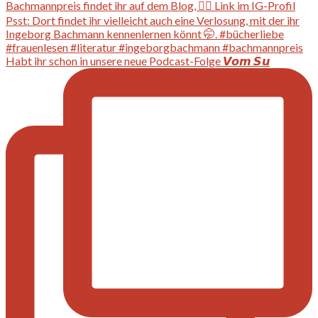
Habt ihr schon in unsere neue Podcast-Folge 𝙑𝙤𝙢 𝙎𝙪