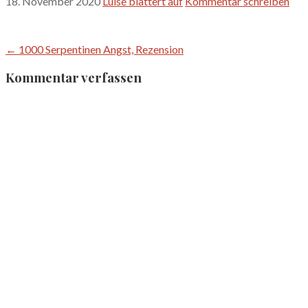
18. November 2020
Luise blättert auf
Kommentar schreiben
Beitragsnavigation
← 1000 Serpentinen Angst, Rezension
Kommentar verfassen