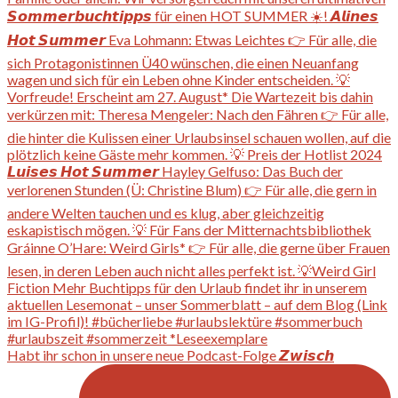
Habt ihr schon in unsere neue Podcast-Folge 𝙕𝙬𝙞𝙨𝙘𝙝