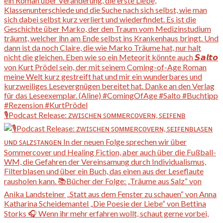
🎙️Podcast Release: ᴢᴡɪꜱᴄʜᴇɴ ꜱᴏᴍᴍᴇʀᴄᴏᴠᴇʀɴ, ꜱᴇɪꜰᴇɴʙ