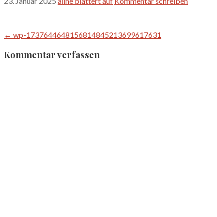
23. Januar 2025
aline blättert auf
Kommentar schreiben
Beitragsnavigation
← wp-1737644648156814845213699617631
Kommentar verfassen