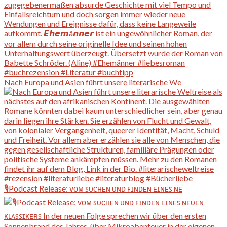
Nach Europa und Asien führt unsere literarische We
🎙️Podcast Release: ᴠᴏᴍ ꜱᴜᴄʜᴇɴ ᴜɴᴅ ꜰɪɴᴅᴇɴ ᴇɪɴᴇꜱ ɴᴇ