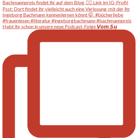
Habt ihr schon in unsere neue Podcast-Folge 𝙑𝙤𝙢 𝙎𝙪