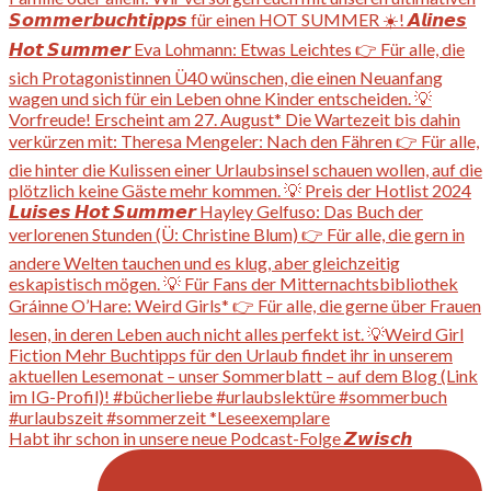
Habt ihr schon in unsere neue Podcast-Folge 𝙕𝙬𝙞𝙨𝙘𝙝