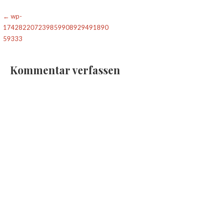
Beitragsnavigation
← wp-
174282207239859908929491890
59333
Kommentar verfassen