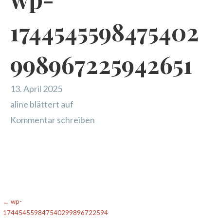
1744545598475402
998967225942651
13. April 2025
aline blättert auf
Kommentar schreiben
Beitragsnavigation
← wp-
174454559847540299896722594