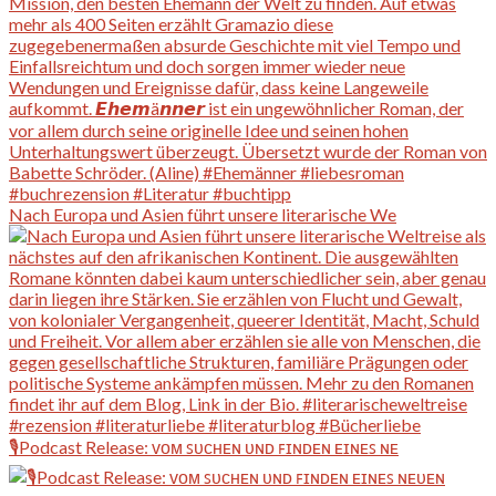
Nach Europa und Asien führt unsere literarische We
🎙️Podcast Release: ᴠᴏᴍ ꜱᴜᴄʜᴇɴ ᴜɴᴅ ꜰɪɴᴅᴇɴ ᴇɪɴᴇꜱ ɴᴇ