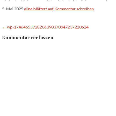
5. Mai 2025
aline blättert auf
Kommentar schreiben
Beitragsnavigation
← wp-17464655728206390370947237220624
Kommentar verfassen