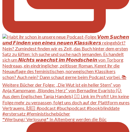
*Werbung/ Verlosung* In Altenberg werden die Büc