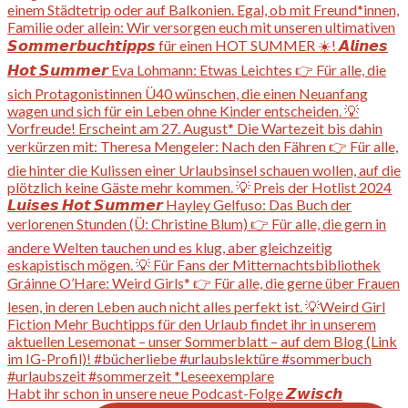
Habt ihr schon in unsere neue Podcast-Folge 𝙕𝙬𝙞𝙨𝙘𝙝