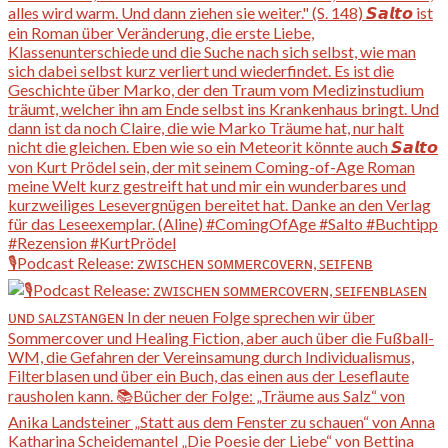
🎙️Podcast Release: ᴢᴡɪꜱᴄʜᴇɴ ꜱᴏᴍᴍᴇʀᴄᴏᴠᴇʀɴ, ꜱᴇɪꜰᴇɴʙ