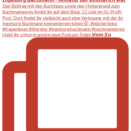
Habt ihr schon in unsere neue Podcast-Folge 𝙑𝙤𝙢 𝙎𝙪