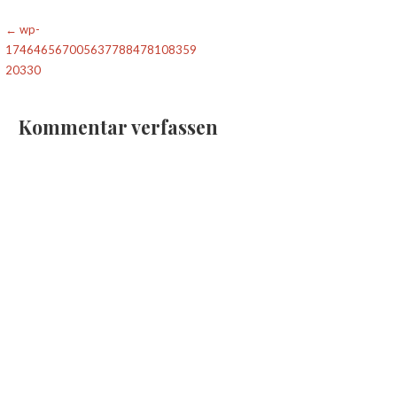
Beitragsnavigation
← wp-
174646567005637788478108359
20330
Kommentar verfassen