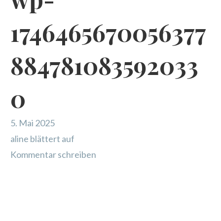
1746465670056377
884781083592033
0
5. Mai 2025
aline blättert auf
Kommentar schreiben