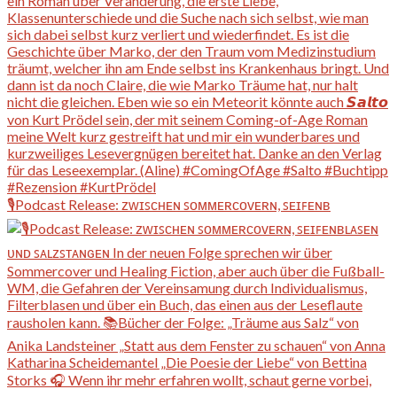
🎙️Podcast Release: ᴢᴡɪꜱᴄʜᴇɴ ꜱᴏᴍᴍᴇʀᴄᴏᴠᴇʀɴ, ꜱᴇɪꜰᴇɴʙ