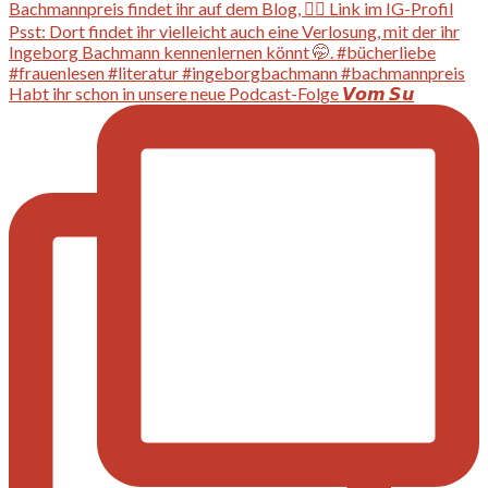
Habt ihr schon in unsere neue Podcast-Folge 𝙑𝙤𝙢 𝙎𝙪