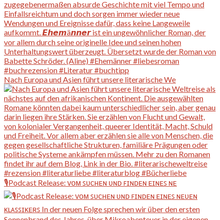
Nach Europa und Asien führt unsere literarische We
🎙️Podcast Release: ᴠᴏᴍ ꜱᴜᴄʜᴇɴ ᴜɴᴅ ꜰɪɴᴅᴇɴ ᴇɪɴᴇꜱ ɴᴇ