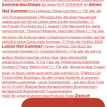
Habt ihr schon in unsere neue Podcast-Folge 𝙕𝙬𝙞𝙨𝙘𝙝