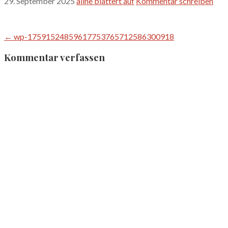
29. September 2025
aline blättert auf
Kommentar schreiben
Beitragsnavigation
← wp-17591524859617753765712586300918
Kommentar verfassen