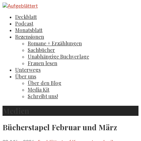
Zum
Inhalt
Aufgeblättert
Der Literaturblog aus Hamburg und Köln
Deckblatt
springen
Podcast
Monatsblatt
Rezensionen
Romane + Erzählungen
Sachbücher
Unabhängige Buchverlage
Frauen lesen
Unterwegs
Über uns
Über den Blog
Media Kit
Schreibt uns!
Medien
Bücherstapel Februar und März