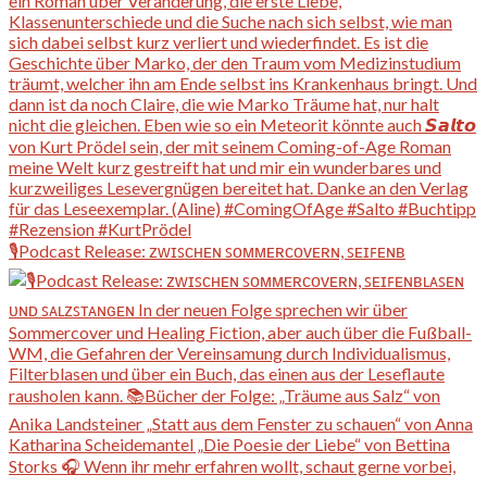
🎙️Podcast Release: ᴢᴡɪꜱᴄʜᴇɴ ꜱᴏᴍᴍᴇʀᴄᴏᴠᴇʀɴ, ꜱᴇɪꜰᴇɴʙ