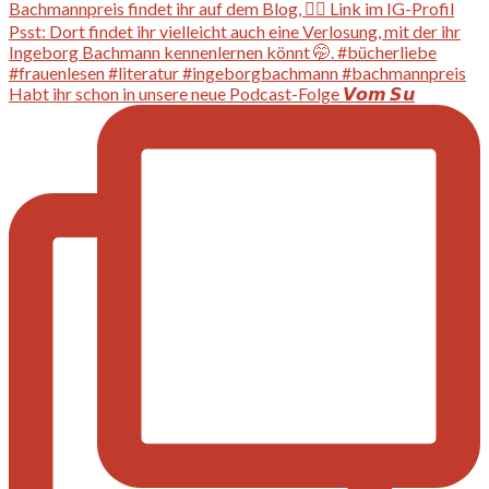
Habt ihr schon in unsere neue Podcast-Folge 𝙑𝙤𝙢 𝙎𝙪