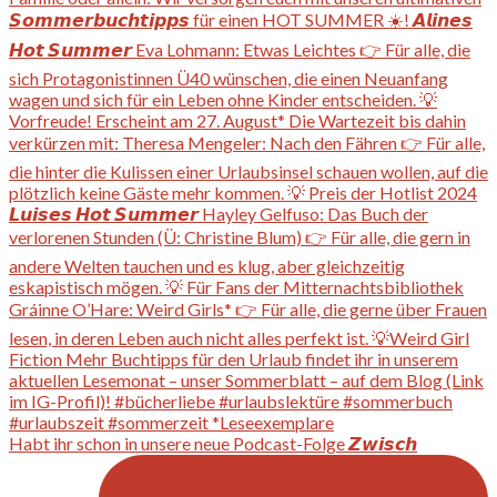
Habt ihr schon in unsere neue Podcast-Folge 𝙕𝙬𝙞𝙨𝙘𝙝