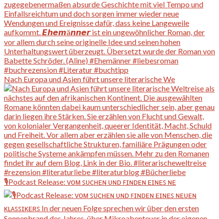
Nach Europa und Asien führt unsere literarische We
🎙️Podcast Release: ᴠᴏᴍ ꜱᴜᴄʜᴇɴ ᴜɴᴅ ꜰɪɴᴅᴇɴ ᴇɪɴᴇꜱ ɴᴇ