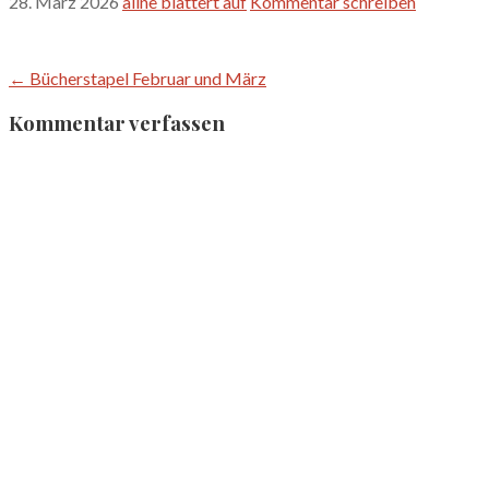
28. März 2026
aline blättert auf
Kommentar schreiben
Beitragsnavigation
← Bücherstapel Februar und März
Kommentar verfassen