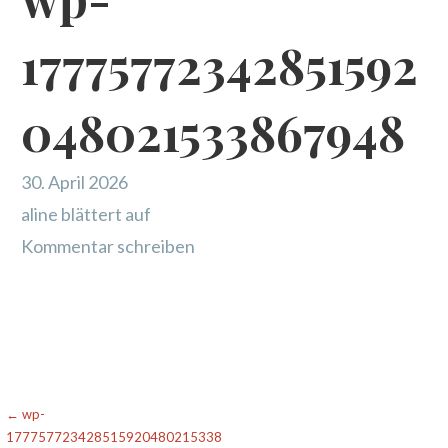
17775772342851592
048021533867948
30. April 2026
aline blättert auf
Kommentar schreiben
Beitragsnavigation
← wp-
177757723428515920480215338