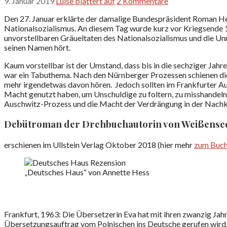
9. Januar 2019
Luise blättert auf
2 Kommentare
Den 27. Januar erklärte der damalige Bundespräsident Roman H
Nationalsozialismus. An diesem Tag wurde kurz vor Kriegsende 1
unvorstellbaren Gräueltaten des Nationalsozialismus und die Un
seinen Namen hört.
Kaum vorstellbar ist der Umstand, dass bis in die sechziger Jahr
war ein Tabuthema. Nach den Nürnberger Prozessen schienen die
mehr irgendetwas davon hören. Jedoch sollten im Frankfurter Au
Macht genutzt haben, um Unschuldige zu foltern, zu misshandel
Auschwitz-Prozess und die Macht der Verdrängung in der Nachkr
Debütroman der Drehbuchautorin von Weißensee
erschienen im Ullstein Verlag Oktober 2018 (hier mehr
zum Buch
„Deutsches Haus“ von Annette Hess
Frankfurt, 1963: Die Übersetzerin Eva hat mit ihren zwanzig Jahr
Übersetzungsauftrag vom Polnischen ins Deutsche gerufen wird. 