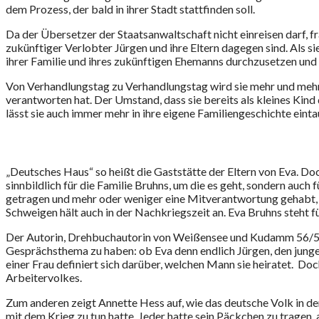
dem Prozess, der bald in ihrer Stadt stattfinden soll.
Da der Übersetzer der Staatsanwaltschaft nicht einreisen darf, frag
zukünftiger Verlobter Jürgen und ihre Eltern dagegen sind. Als s
ihrer Familie und ihres zukünftigen Ehemanns durchzusetzen und
Von Verhandlungstag zu Verhandlungstag wird sie mehr und mehr Z
verantworten hat. Der Umstand, dass sie bereits als kleines Kind
lässt sie auch immer mehr in ihre eigene Familiengeschichte einta
„Deutsches Haus“ so heißt die Gaststätte der Eltern von Eva. Do
sinnbildlich für die Familie Bruhns, um die es geht, sondern auc
getragen und mehr oder weniger eine Mitverantwortung gehabt, se
Schweigen hält auch in der Nachkriegszeit an. Eva Bruhns steht f
Der Autorin, Drehbuchautorin von Weißensee und Kudamm 56/59 ge
Gesprächsthema zu haben: ob Eva denn endlich Jürgen, den junge
einer Frau definiert sich darüber, welchen Mann sie heiratet. D
Arbeitervolkes.
Zum anderen zeigt Annette Hess auf, wie das deutsche Volk in de
mit dem Krieg zu tun hatte. Jeder hatte sein Päckchen zu tragen