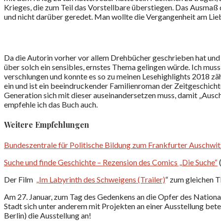
Krieges, die zum Teil das Vorstellbare überstiegen. Das Ausmaß d
und nicht darüber geredet. Man wollte die Vergangenheit am Li
Da die Autorin vorher vor allem Drehbücher geschrieben hat und
über solch ein sensibles, ernstes Thema gelingen würde. Ich muss
verschlungen und konnte es so zu meinen Lesehighlights 2018 zä
ein und ist ein beeindruckender Familienroman der Zeitgeschichte
Generation sich mit dieser auseinandersetzen muss, damit „Ausch
empfehle ich das Buch auch.
Weitere Empfehlungen
Bundeszentrale für Politische Bildung zum Frankfurter Auschwi
Suche und finde Geschichte – Rezension des Comics „Die Suche“
Der Film
„Im Labyrinth des Schweigens (Trailer)
“ zum gleichen T
Am 27. Januar, zum Tag des Gedenkens an die Opfer des Nationa
Stadt sich unter anderem mit Projekten an einer Ausstellung bet
Berlin) die Ausstellung an!