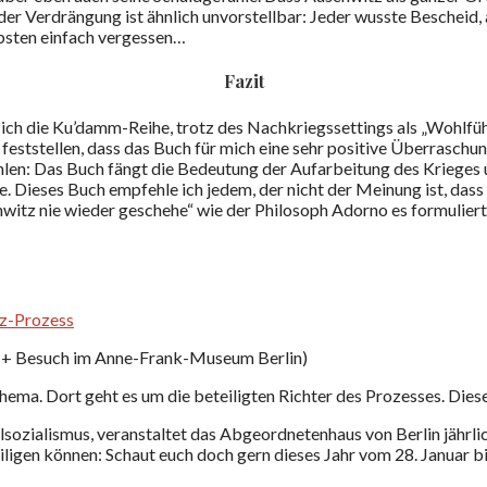
er Verdrängung ist ähnlich unvorstellbar: Jeder wusste Bescheid, a
ebsten einfach vergessen…
Fazit
 ich die Ku’damm-Reihe, trotz des Nachkriegssettings als „Wohlfü
 feststellen, dass das Buch für mich eine sehr positive Überrasch
hlen: Das Buch fängt die Bedeutung der Aufarbeitung des Krieges 
. Dieses Buch empfehle ich jedem, der nicht der Meinung ist, dass
witz nie wieder geschehe“ wie der Philosoph Adorno es formulierte.
tz-Prozess
(+ Besuch im Anne-Frank-Museum Berlin)
hema. Dort geht es um die beteiligten Richter des Prozesses. Dies
lsozialismus, veranstaltet das Abgeordnetenhaus von Berlin jährl
eiligen können: Schaut euch doch gern dieses Jahr vom 28. Januar 