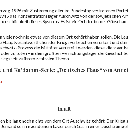
erzog 1996 mit Zustimmung aller im Bundestag vertretenen Parte
945 das Konzentrationslager Auschwitz von der sowjetischen Arme
menschlichkeit dieses Systems. Es ist ein Ort der immer Gänsehau
en viele noch nie etwas von diesem Ort gehört haben sollen. Die Le
 Hauptverantwortlichen der Kriegsverbrechen verurteilt und dami
schwitz-Prozess die Mittäter verurteilt werden, diese, die zwar 
n oder zu töten – in dem größten Vernichtungslager der Geschich
iegszeit zu ihrem zentralen Thema.
 und Ku’damm-Serie: „Deutsches Haus“ von Annet
)
Inhalt
en bis lang noch nichts von dem Ort Auschwitz gehört. Der Krieg s
Jemand sei in irgendeinem Lager durch Gas in einer Dusche umgeko