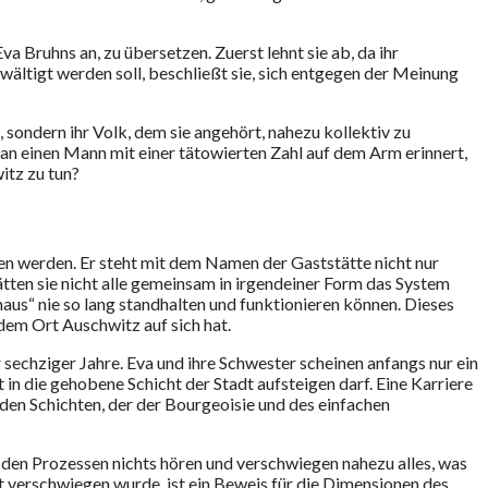
Eva Bruhns an, zu übersetzen. Zuerst lehnt sie ab, da ihr
wältigt werden soll, beschließt sie, sich entgegen der Meinung
sondern ihr Volk, dem sie angehört, nahezu kollektiv zu
h an einen Mann mit einer tätowierten Zahl auf dem Arm erinnert,
itz zu tun?
en werden. Er steht mit dem Namen der Gaststätte nicht nur
ätten sie nicht alle gemeinsam in irgendeiner Form das System
aus“ nie so lang standhalten und funktionieren können. Dieses
 dem Ort Auschwitz auf sich hat.
chziger Jahre. Eva und ihre Schwester scheinen anfangs nur ein
 die gehobene Schicht der Stadt aufsteigen darf. Eine Karriere
den Schichten, der der Bourgeoisie und des einfachen
 den Prozessen nichts hören und verschwiegen nahezu alles, was
t verschwiegen wurde, ist ein Beweis für die Dimensionen des