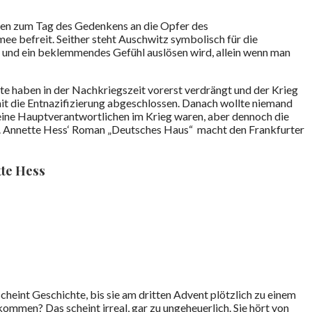
ien zum Tag des Gedenkens an die Opfer des
e befreit. Seither steht Auschwitz symbolisch für die
t und ein beklemmendes Gefühl auslösen wird, allein wenn man
ute haben in der Nachkriegszeit vorerst verdrängt und der Krieg
t die Entnazifizierung abgeschlossen. Danach wollte niemand
keine Hauptverantwortlichen im Krieg waren, aber dennoch die
te. Annette Hess‘ Roman „Deutsches Haus“ macht den Frankfurter
te Hess
cheint Geschichte, bis sie am dritten Advent plötzlich zu einem
mmen? Das scheint irreal, gar zu ungeheuerlich. Sie hört von