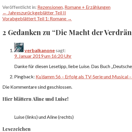
Veröffentlicht in:
Rezensionen
,
Romane + Erzählungen
Beitragsnavigation
← Jahreszurückgeblätter Teil II
Vorabgeblättert Teil 1: Romane →
2 Gedanken zu
“Die Macht der Verdrä
verbalkanone
sagt:
9. Januar 2019 um 16:20 Uhr
Danke für diesen Lesetipp, liebe Luise. Das Buch „Deutsche
Pingback:
Ku’damm 56 – Erfolg als TV-Serie und Musical 
Die Kommentare sind geschlossen.
Hier blättern Aline und Luise!
Luise (links) und Aline (rechts)
Lesezeichen