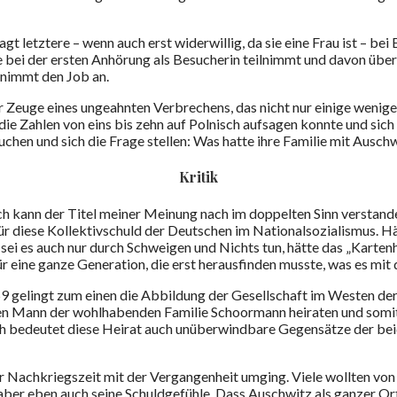
t letztere – wenn auch erst widerwillig, da sie eine Frau ist – bei 
ie bei der ersten Anhörung als Besucherin teilnimmt und davon über
 nimmt den Job an.
euge eines ungeahnten Verbrechens, das nicht nur einige wenige, 
 die Zahlen von eins bis zehn auf Polnisch aufsagen konnte und sic
uchen und sich die Frage stellen: Was hatte ihre Familie mit Auschw
Kritik
ch kann der Titel meiner Meinung nach im doppelten Sinn verstand
h für diese Kollektivschuld der Deutschen im Nationalsozialismus. H
i es auch nur durch Schweigen und Nichts tun, hätte das „Kartenh
ür eine ganze Generation, die erst herausfinden musste, was es mit
lingt zum einen die Abbildung der Gesellschaft im Westen der se
n Mann der wohlhabenden Familie Schoormann heiraten und somit in
och bedeutet diese Heirat auch unüberwindbare Gegensätze der bei
r Nachkriegszeit mit der Vergangenheit umging. Viele wollten von
, aber eben auch seine Schuldgefühle. Dass Auschwitz als ganzer Or