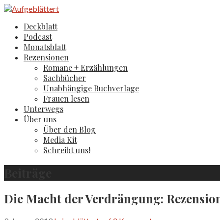
Zum
Inhalt
Aufgeblättert
Der Literaturblog aus Hamburg und Köln
Deckblatt
springen
Podcast
Monatsblatt
Rezensionen
Romane + Erzählungen
Sachbücher
Unabhängige Buchverlage
Frauen lesen
Unterwegs
Über uns
Über den Blog
Media Kit
Schreibt uns!
Beiträge
Die Macht der Verdrängung: Rezensio