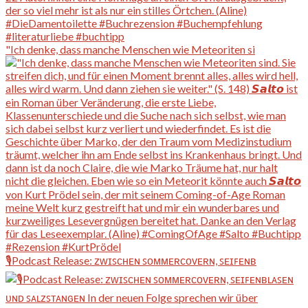
"Ich denke, dass manche Menschen wie Meteoriten si
🎙️Podcast Release: ᴢᴡɪꜱᴄʜᴇɴ ꜱᴏᴍᴍᴇʀᴄᴏᴠᴇʀɴ, ꜱᴇɪꜰᴇɴʙ