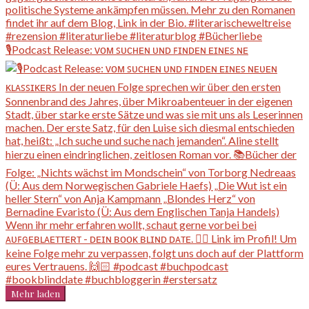
🎙️Podcast Release: ᴠᴏᴍ ꜱᴜᴄʜᴇɴ ᴜɴᴅ ꜰɪɴᴅᴇɴ ᴇɪɴᴇꜱ ɴᴇ
Mehr laden