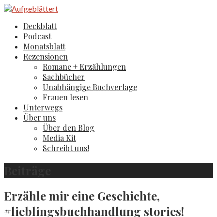
Zum
Inhalt
Aufgeblättert
Der Literaturblog aus Hamburg und Köln
Deckblatt
springen
Podcast
Monatsblatt
Rezensionen
Romane + Erzählungen
Sachbücher
Unabhängige Buchverlage
Frauen lesen
Unterwegs
Über uns
Über den Blog
Media Kit
Schreibt uns!
Beiträge
Erzähle mir eine Geschichte,
#lieblingsbuchhandlung stories!