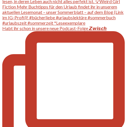
Habt ihr schon in unsere neue Podcast-Folge 𝙕𝙬𝙞𝙨𝙘𝙝