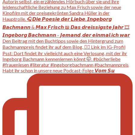
Habt ihr schon in unsere neue Podcast-Folge 𝙑𝙤𝙢 𝙎𝙪