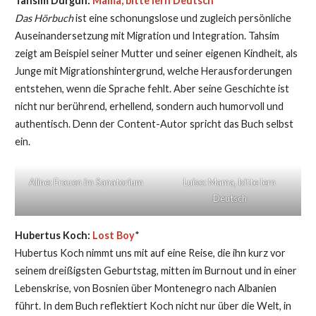
Tahsim Durgun:
Mama, bitte lern Deutsch
Das Hörbuch
ist eine schonungslose und zugleich persönliche
Auseinandersetzung mit Migration und Integration. Tahsim
zeigt am Beispiel seiner Mutter und seiner eigenen Kindheit, als
Junge mit Migrationshintergrund, welche Herausforderungen
entstehen, wenn die Sprache fehlt. Aber seine Geschichte ist
nicht nur berührend, erhellend, sondern auch humorvoll und
authentisch. Denn der Content-Autor spricht das Buch selbst
ein.
Aline: Frauen im Sanatorium
Luise: Mama, bitte lern
Deutsch
Hubertus Koch:
Lost Boy
*
Hubertus Koch nimmt uns mit auf eine Reise, die ihn kurz vor
seinem dreißigsten Geburtstag, mitten im Burnout und in einer
Lebenskrise, von Bosnien über Montenegro nach Albanien
führt. In dem Buch reflektiert Koch nicht nur über die Welt, in