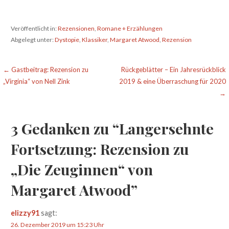
Veröffentlicht in:
Rezensionen
,
Romane + Erzählungen
Abgelegt unter:
Dystopie
,
Klassiker
,
Margaret Atwood
,
Rezension
Beitragsnavigation
← Gastbeitrag: Rezension zu
Rückgeblätter – Ein Jahresrückblick
„Virginia“ von Nell Zink
2019 & eine Überraschung für 2020
→
3 Gedanken zu
“Langersehnte
Fortsetzung: Rezension zu
„Die Zeuginnen“ von
Margaret Atwood”
elizzy91
sagt:
26. Dezember 2019 um 15:23 Uhr