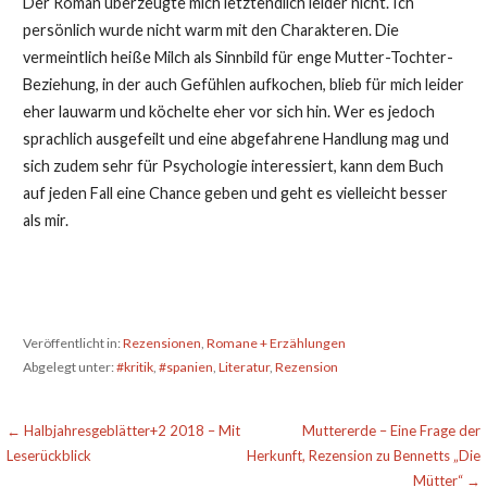
Der Roman überzeugte mich letztendlich leider nicht. Ich
persönlich wurde nicht warm mit den Charakteren. Die
vermeintlich heiße Milch als Sinnbild für enge Mutter-Tochter-
Beziehung, in der auch Gefühlen aufkochen, blieb für mich leider
eher lauwarm und köchelte eher vor sich hin. Wer es jedoch
sprachlich ausgefeilt und eine abgefahrene Handlung mag und
sich zudem sehr für Psychologie interessiert, kann dem Buch
auf jeden Fall eine Chance geben und geht es vielleicht besser
als mir.
Veröffentlicht in:
Rezensionen
,
Romane + Erzählungen
Abgelegt unter:
#kritik
,
#spanien
,
Literatur
,
Rezension
Beitragsnavigation
← Halbjahresgeblätter+2 2018 – Mit
Muttererde – Eine Frage der
Leserückblick
Herkunft, Rezension zu Bennetts „Die
Mütter“ →