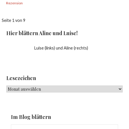
Rezension
Beitrag
Seite 1 von 9
Navigation
Hier blättern Aline und Luise!
Luise (links) und Aline (rechts)
Lesezeichen
Lesezeichen
Im Blog blättern
Suchen