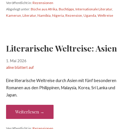
Veröffentlicht in:
Rezensionen
Abgelegt unter:
Büche aus Afrika
,
Buchtipps
,
Internationale Literatur
,
Kamerun
,
Literatur
,
Namibia
,
Nigeria
,
Rezension
,
Uganda
,
Weltreise
Literarische Weltreise: Asien
1. Mai 2026
aline blättert auf
Eine literarische Weltreise durch Asien mit fünf besonderen
Romanen aus den Philippinen, Malaysia, Korea, Sri Lanka und
Japan.
Weiterlesen →
Veröffentlicht in:
Rezensionen