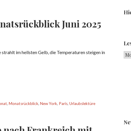
Hie
natsrückblick Juni 2025
Le
 strahlt im hellsten Gelb, die Temperaturen steigen in
Les
onat
,
Monatsrückblick
,
New York
,
Paris
,
Urlaubslektüre
Ne
ip nach Frankreich mit