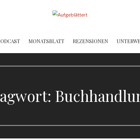
PODCAST
MONATSBLATT
REZENSIONEN
UNTERW
lagwort: Buchhandlu