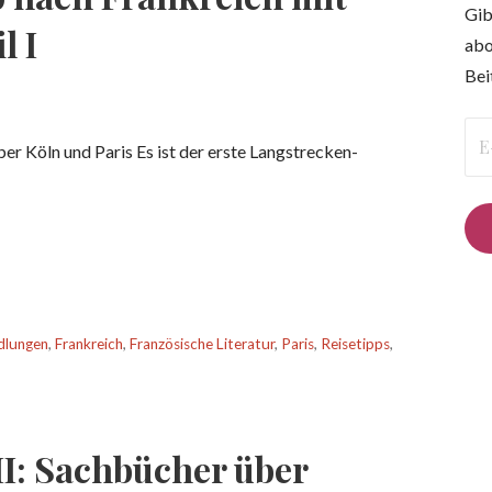
Gib
l I
abo
Bei
E-
er Köln und Paris Es ist der erste Langstrecken-
Mai
Ad
dlungen
,
Frankreich
,
Französische Literatur
,
Paris
,
Reisetipps
,
II: Sachbücher über