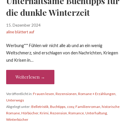
Unterhaltsame Buchtipps für
die dunkle Winterzeit
15. Dezember 2024
aline blättert auf
Werbung** Fühlen wir nicht alle ab und an ein wenig
Weltschmerz, sind erschlagen von den Nachrichten, Kriegen
und Krisen in…
Weiterlesen →
Veröffentlicht in:
Frauen lesen
,
Rezensionen
,
Romane + Erzählungen
,
Unterwegs
Abgelegt unter:
Belletristik
,
Buchtipps
,
cosy
,
Familienroman
,
historische
Romane
,
Hörbücher
,
Krimi
,
Rezension
,
Romance
,
Unterhaltung
,
Winterbücher