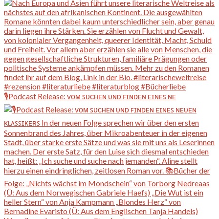
🎙️Podcast Release: ᴠᴏᴍ ꜱᴜᴄʜᴇɴ ᴜɴᴅ ꜰɪɴᴅᴇɴ ᴇɪɴᴇꜱ ɴᴇ