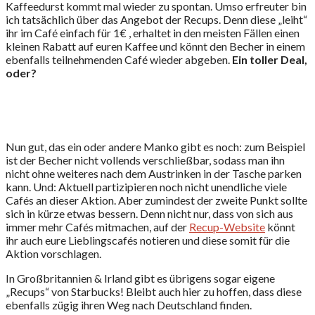
Kaffeedurst kommt mal wieder zu spontan. Umso erfreuter bin
ich tatsächlich über das Angebot der Recups. Denn diese „leiht“
ihr im Café einfach für 1€ , erhaltet in den meisten Fällen einen
kleinen Rabatt auf euren Kaffee und könnt den Becher in einem
ebenfalls teilnehmenden Café wieder abgeben.
Ein toller Deal,
oder?
Nun gut, das ein oder andere Manko gibt es noch: zum Beispiel
ist der Becher nicht vollends verschließbar, sodass man ihn
nicht ohne weiteres nach dem Austrinken in der Tasche parken
kann. Und: Aktuell partizipieren noch nicht unendliche viele
Cafés an dieser Aktion. Aber zumindest der zweite Punkt sollte
sich in kürze etwas bessern. Denn nicht nur, dass von sich aus
immer mehr Cafés mitmachen, auf der
Recup-Website
könnt
ihr auch eure Lieblingscafés notieren und diese somit für die
Aktion vorschlagen.
In Großbritannien & Irland gibt es übrigens sogar eigene
„Recups“ von Starbucks! Bleibt auch hier zu hoffen, dass diese
ebenfalls zügig ihren Weg nach Deutschland finden.