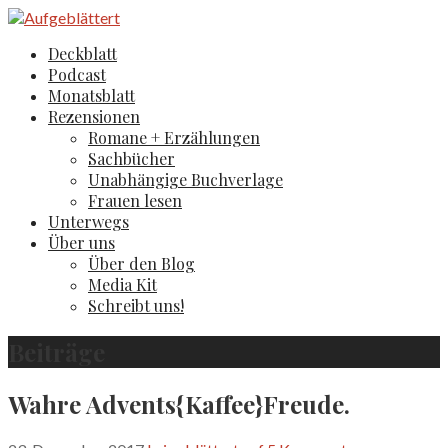
Zum
Inhalt
Aufgeblättert
Der Literaturblog aus Hamburg und Köln
Deckblatt
springen
Podcast
Monatsblatt
Rezensionen
Romane + Erzählungen
Sachbücher
Unabhängige Buchverlage
Frauen lesen
Unterwegs
Über uns
Über den Blog
Media Kit
Schreibt uns!
Beiträge
Wahre Advents{Kaffee}Freude.