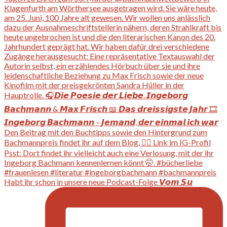
Habt ihr schon in unsere neue Podcast-Folge 𝙑𝙤𝙢 𝙎𝙪