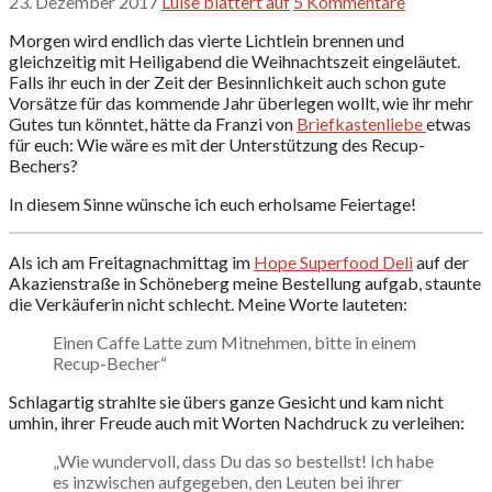
23. Dezember 2017
Luise blättert auf
5 Kommentare
Morgen wird endlich das vierte Lichtlein brennen und
gleichzeitig mit Heiligabend die Weihnachtszeit eingeläutet.
Falls ihr euch in der Zeit der Besinnlichkeit auch schon gute
Vorsätze für das kommende Jahr überlegen wollt, wie ihr mehr
Gutes tun könntet, hätte da Franzi von
Briefkastenliebe
etwas
für euch: Wie wäre es mit der Unterstützung des Recup-
Bechers?
In diesem Sinne wünsche ich euch erholsame Feiertage!
Als ich am Freitagnachmittag im
Hope Superfood Deli
auf der
Akazienstraße in Schöneberg meine Bestellung aufgab, staunte
die Verkäuferin nicht schlecht. Meine Worte lauteten:
Einen Caffe Latte zum Mitnehmen, bitte in einem
Recup-Becher“
Schlagartig strahlte sie übers ganze Gesicht und kam nicht
umhin, ihrer Freude auch mit Worten Nachdruck zu verleihen:
„Wie wundervoll, dass Du das so bestellst! Ich habe
es inzwischen aufgegeben, den Leuten bei ihrer