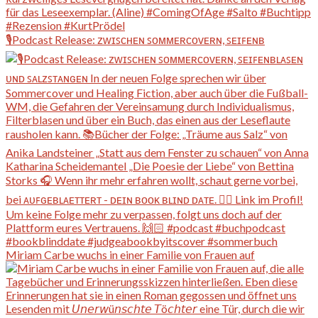
🎙️Podcast Release: ᴢᴡɪꜱᴄʜᴇɴ ꜱᴏᴍᴍᴇʀᴄᴏᴠᴇʀɴ, ꜱᴇɪꜰᴇɴʙ
Miriam Carbe wuchs in einer Familie von Frauen auf