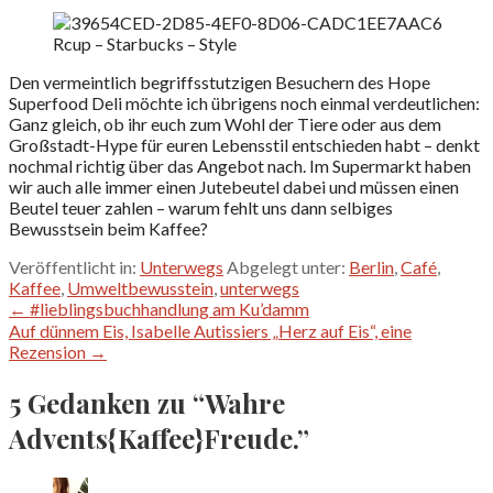
Rcup – Starbucks – Style
Den vermeintlich begriffsstutzigen Besuchern des Hope
Superfood Deli möchte ich übrigens noch einmal verdeutlichen:
Ganz gleich, ob ihr euch zum Wohl der Tiere oder aus dem
Großstadt-Hype für euren Lebensstil entschieden habt – denkt
nochmal richtig über das Angebot nach. Im Supermarkt haben
wir auch alle immer einen Jutebeutel dabei und müssen einen
Beutel teuer zahlen – warum fehlt uns dann selbiges
Bewusstsein beim Kaffee?
Veröffentlicht in:
Unterwegs
Abgelegt unter:
Berlin
,
Café
,
Kaffee
,
Umweltbewusstein
,
unterwegs
Beitragsnavigation
← #lieblingsbuchhandlung am Ku’damm
Auf dünnem Eis, Isabelle Autissiers „Herz auf Eis“, eine
Rezension →
5 Gedanken zu
“Wahre
Advents{Kaffee}Freude.”