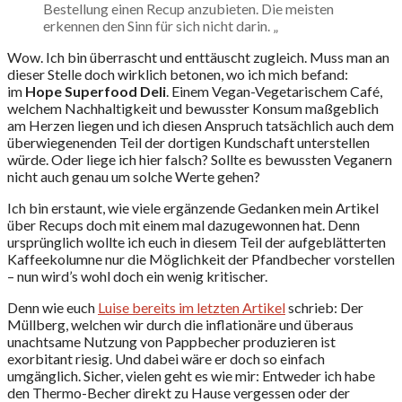
Bestellung einen Recup anzubieten. Die meisten
erkennen den Sinn für sich nicht darin. „
Wow. Ich bin überrascht und enttäuscht zugleich. Muss man an
dieser Stelle doch wirklich betonen, wo ich mich befand:
im
Hope Superfood Deli
. Einem Vegan-Vegetarischem Café,
welchem Nachhaltigkeit und bewusster Konsum maßgeblich
am Herzen liegen und ich diesen Anspruch tatsächlich auch dem
überwiegenenden Teil der dortigen Kundschaft unterstellen
würde. Oder liege ich hier falsch? Sollte es bewussten Veganern
nicht auch genau um solche Werte gehen?
Ich bin erstaunt, wie viele ergänzende Gedanken mein Artikel
über Recups doch mit einem mal dazugewonnen hat. Denn
ursprünglich wollte ich euch in diesem Teil der aufgeblätterten
Kaffeekolumne nur die Möglichkeit der Pfandbecher vorstellen
– nun wird’s wohl doch ein wenig kritischer.
Denn wie euch
Luise bereits im letzten Artikel
schrieb: Der
Müllberg, welchen wir durch die inflationäre und überaus
unachtsame Nutzung von Pappbecher produzieren ist
exorbitant riesig. Und dabei wäre er doch so einfach
umgänglich. Sicher, vielen geht es wie mir: Entweder ich habe
den Thermo-Becher direkt zu Hause vergessen oder der