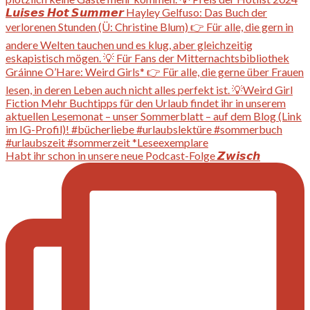
Habt ihr schon in unsere neue Podcast-Folge 𝙕𝙬𝙞𝙨𝙘𝙝