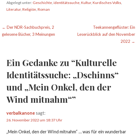
Abgelegt unter:
Geschichte
,
identitätssuche
,
Kultur
,
Kurdisches Volks
,
Literatur
,
Religiön
,
Roman
Beitragsnavigation
← Der NDR-Sachbuchpreis, 2
Teekannengeflüster: Ein
gelesene Bücher, 3 Meinungen
Leserückblick auf den November
2022 →
Ein Gedanke zu
“Kulturelle
Identitätssuche: „Dschinns“
und „Mein Onkel, den der
Wind mitnahm“”
verbalkanone
sagt:
26. November 2022 um 18:37 Uhr
„Mein Onkel, den der WInd mitnahm“ … was für ein wunderbar