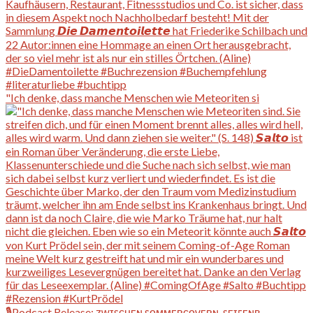
"Ich denke, dass manche Menschen wie Meteoriten si
🎙️Podcast Release: ᴢᴡɪꜱᴄʜᴇɴ ꜱᴏᴍᴍᴇʀᴄᴏᴠᴇʀɴ, ꜱᴇɪꜰᴇɴʙ