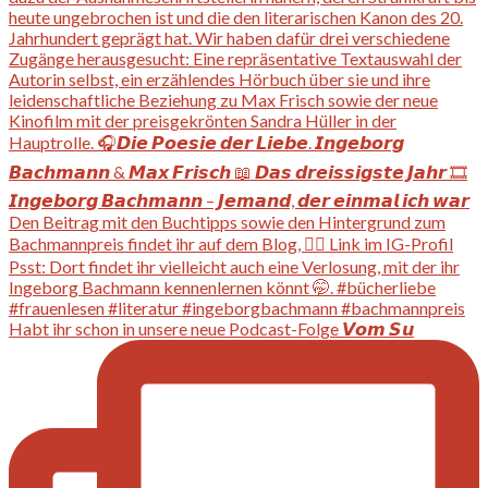
Habt ihr schon in unsere neue Podcast-Folge 𝙑𝙤𝙢 𝙎𝙪