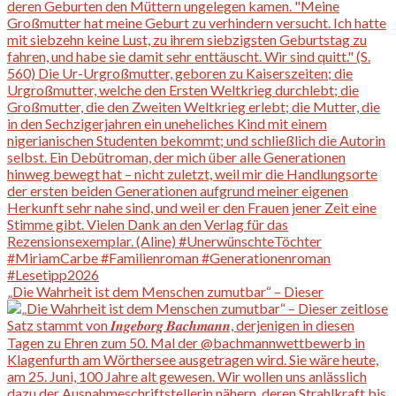
„Die Wahrheit ist dem Menschen zumutbar“ – Dieser