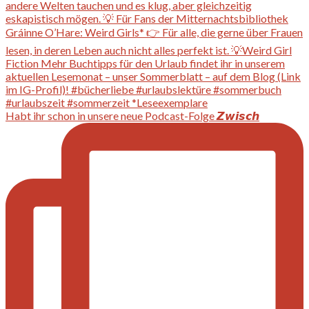
Habt ihr schon in unsere neue Podcast-Folge 𝙕𝙬𝙞𝙨𝙘𝙝