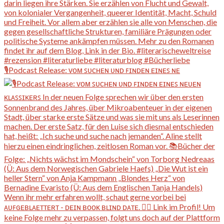
🎙️Podcast Release: ᴠᴏᴍ ꜱᴜᴄʜᴇɴ ᴜɴᴅ ꜰɪɴᴅᴇɴ ᴇɪɴᴇꜱ ɴᴇ