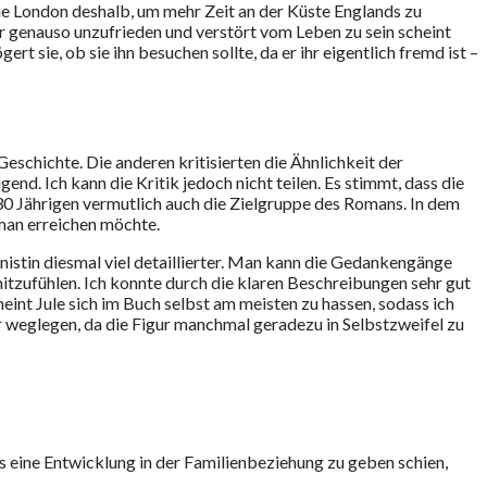
 sie London deshalb, um mehr Zeit an der Küste Englands zu
a er genauso unzufrieden und verstört vom Leben zu sein scheint
rt sie, ob sie ihn besuchen sollte, da er ihr eigentlich fremd ist –
eschichte. Die anderen kritisierten die Ähnlichkeit der
. Ich kann die Kritik jedoch nicht teilen. Es stimmt, dass die
-30 Jährigen vermutlich auch die Zielgruppe des Romans. In dem
 man erreichen möchte.
istin diesmal viel detaillierter. Man kann die Gedankengänge
mitzufühlen. Ich konnte durch die klaren Beschreibungen sehr gut
heint Jule sich im Buch selbst am meisten zu hassen, sodass ich
r weglegen, da die Figur manchmal geradezu in Selbstzweifel zu
 eine Entwicklung in der Familienbeziehung zu geben schien,