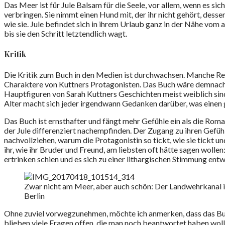
Das Meer ist für Jule Balsam für die Seele, vor allem, wenn es si
verbringen. Sie nimmt einen Hund mit, der ihr nicht gehört, desse
wie sie. Jule befindet sich in ihrem Urlaub ganz in der Nähe vom ak
bis sie den Schritt letztendlich wagt.
Kritik
Die Kritik zum Buch in den Medien ist durchwachsen. Manche Rezens
Charaktere von Kuttners Protagonisten. Das Buch wäre demnach m
Hauptfiguren von Sarah Kuttners Geschichten meist weiblich sind
Alter macht sich jeder irgendwann Gedanken darüber, was einen 
Das Buch ist ernsthafter und fängt mehr Gefühle ein als die Rom
der Jule differenziert nachempfinden. Der Zugang zu ihren Gefühl
nachvollziehen, warum die Protagonistin so tickt, wie sie tickt u
ihr, wie ihr Bruder und Freund, am liebsten oft hätte sagen wollen
ertrinken schien und es sich zu einer lithargischen Stimmung entw
Zwar nicht am Meer, aber auch schön: Der Landwehrkanal 
Berlin
Ohne zuviel vorwegzunehmen, möchte ich anmerken, dass das Buch
blieben viele Fragen offen, die man noch beantwortet haben woll