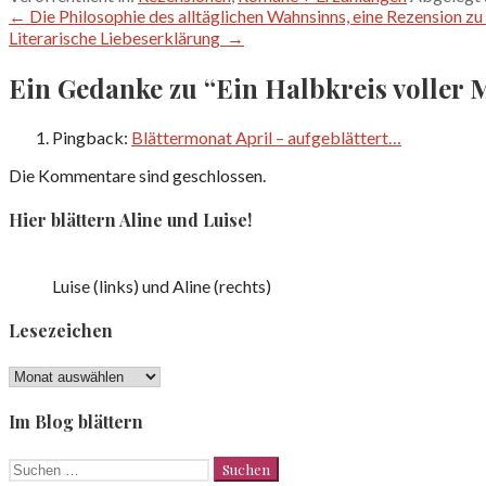
Beitragsnavigation
← Die Philosophie des alltäglichen Wahnsinns, eine Rezension zu
Literarische Liebeserklärung →
Ein Gedanke zu
“Ein Halbkreis voller 
Pingback:
Blättermonat April – aufgeblättert…
Die Kommentare sind geschlossen.
Hier blättern Aline und Luise!
Luise (links) und Aline (rechts)
Lesezeichen
Lesezeichen
Im Blog blättern
Suchen