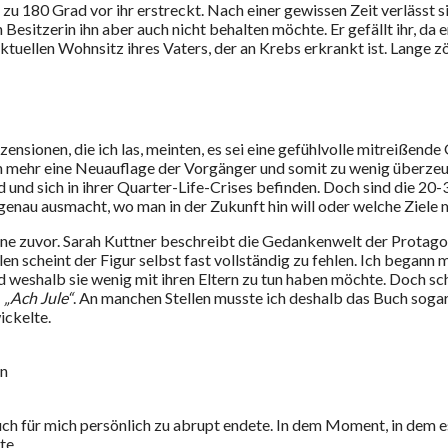
ch zu 180 Grad vor ihr erstreckt. Nach einer gewissen Zeit verlässt
n Besitzerin ihn aber auch nicht behalten möchte. Er gefällt ihr, d
tuellen Wohnsitz ihres Vaters, der an Krebs erkrankt ist. Lange zöge
ionen, die ich las, meinten, es sei eine gefühlvolle mitreißende G
ehr eine Neuauflage der Vorgänger und somit zu wenig überzeugend
 und sich in ihrer Quarter-Life-Crises befinden. Doch sind die 20
genau ausmacht, wo man in der Zukunft hin will oder welche Ziele
ane zuvor. Sarah Kuttner beschreibt die Gedankenwelt der Protagon
en scheint der Figur selbst fast vollständig zu fehlen. Ich begann 
nd weshalb sie wenig mit ihren Eltern zu tun haben möchte. Doch sc
:
„Ach Jule“
. An manchen Stellen musste ich deshalb das Buch soga
ickelte.
in
 für mich persönlich zu abrupt endete. In dem Moment, in dem es
te.