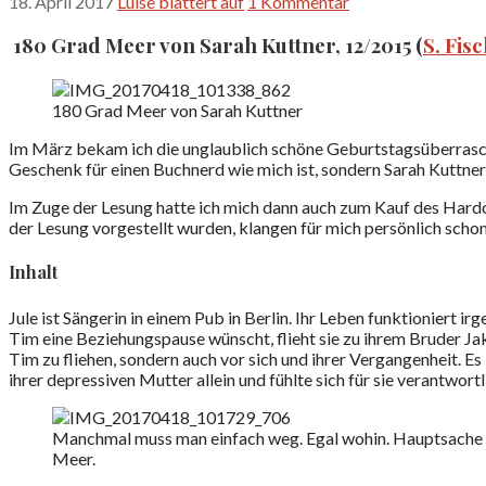
18. April 2017
Luise blättert auf
1 Kommentar
180 Grad Meer von Sarah Kuttner, 12/2015 (
S. Fis
180 Grad Meer von Sarah Kuttner
Im März bekam ich die unglaublich schöne Geburtstagsüberrasc
Geschenk für einen Buchnerd wie mich ist, sondern Sarah Kuttner e
Im Zuge der Lesung hatte ich mich dann auch zum Kauf des Hardco
der Lesung vorgestellt wurden, klangen für mich persönlich sch
Inhalt
Jule ist Sängerin in einem Pub in Berlin. Ihr Leben funktioniert ir
Tim eine Beziehungspause wünscht, flieht sie zu ihrem Bruder Jako
Tim zu fliehen, sondern auch vor sich und ihrer Vergangenheit. Es b
ihrer depressiven Mutter allein und fühlte sich für sie verantwor
Manchmal muss man einfach weg. Egal wohin. Hauptsache
Meer.