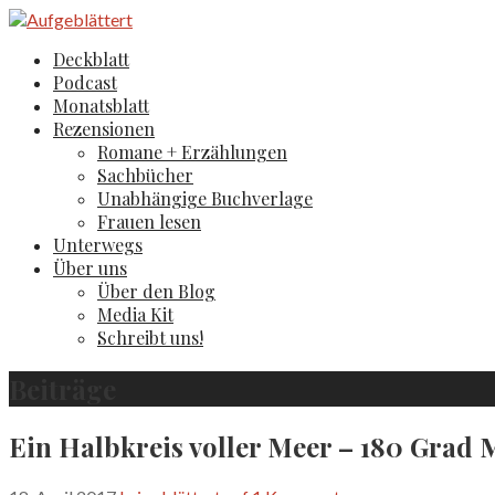
Zum
Inhalt
Aufgeblättert
Der Literaturblog aus Hamburg und Köln
Deckblatt
springen
Podcast
Monatsblatt
Rezensionen
Romane + Erzählungen
Sachbücher
Unabhängige Buchverlage
Frauen lesen
Unterwegs
Über uns
Über den Blog
Media Kit
Schreibt uns!
Beiträge
Ein Halbkreis voller Meer – 180 Grad 