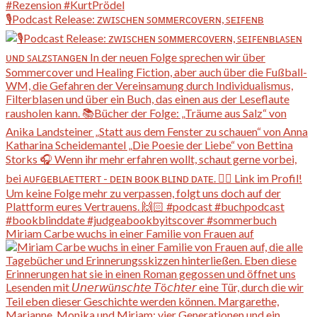
🎙️Podcast Release: ᴢᴡɪꜱᴄʜᴇɴ ꜱᴏᴍᴍᴇʀᴄᴏᴠᴇʀɴ, ꜱᴇɪꜰᴇɴʙ
Miriam Carbe wuchs in einer Familie von Frauen auf