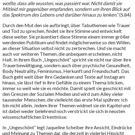
wollte, dass alle wussten, was passiert war. Nicht damit sie
Mitleid mir gegenüber empfanden, sondern um ihren Blick auf
das Spektrum des Lebens und darüber hinaus zu lenken.“
(S.84)
Durch den Mut den sie aufbringt, über Tabuthemen wie Trauer
und Tod zu sprechen, findet sie ihre Stimme und entwickelt
diese weiter. Sie präsentiert diese Stimme einem immer größer
werdenden Publikum und findet möglicherweise so den Willen,
an dieser Situation selbst nicht zu zerbrechen. Und sie macht
auch vor weiteren Themen, die unbequem erscheinen, nicht
Halt. In ihrem Buch „Ungeschönt“ spricht sie nicht nur über ihre
Trauerbewältigung, sondern auch über psychische Gesundheit,
Body Neutrality, Feminismus, Herkunft und Freundschaft. Das
Buch geht weit über ihre Gedanken und Texte auf Instagram
hinaus, sie lässt tief in ihre Gefühle zu einem Thema blicken,
immer so weit wie sie es möchte. Damit spielt sie geschickt mit
den Grenzen der Sozialen Medien und wird zum Alley vieler
tausender Menschen, die vielleicht das erste Mal spühren: Ich
bin nicht allein. Jedem ihrer Themen widmet sie ein Kapitel und
ist dabei weder belehrend noch verstrickt sie sich in neusten
wissenschaftlichen Erkentnisse.
In „Ungeschönt“ legt Jaqueline Scheiber ihre Ansicht, Eindrücke
und Meinung zu Themen dar, die derzeit in vielerlei Hinsicht