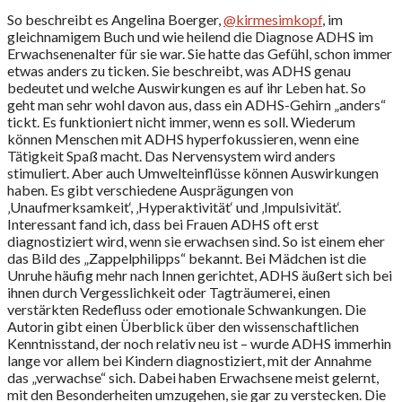
So beschreibt es Angelina Boerger,
@kirmesimkopf
, im
gleichnamigem Buch und wie heilend die Diagnose ADHS im
Erwachsenenalter für sie war. Sie hatte das Gefühl, schon immer
etwas anders zu ticken. Sie beschreibt, was ADHS genau
bedeutet und welche Auswirkungen es auf ihr Leben hat. So
geht man sehr wohl davon aus, dass ein ADHS-Gehirn „anders“
tickt. Es funktioniert nicht immer, wenn es soll. Wiederum
können Menschen mit ADHS hyperfokussieren, wenn eine
Tätigkeit Spaß macht. Das Nervensystem wird anders
stimuliert. Aber auch Umwelteinflüsse können Auswirkungen
haben. Es gibt verschiedene Ausprägungen von
‚Unaufmerksamkeit‘, ‚Hyperaktivität‘ und ‚Impulsivität‘.
Interessant fand ich, dass bei Frauen ADHS oft erst
diagnostiziert wird, wenn sie erwachsen sind. So ist einem eher
das Bild des „Zappelphilipps“ bekannt. Bei Mädchen ist die
Unruhe häufig mehr nach Innen gerichtet, ADHS äußert sich bei
ihnen durch Vergesslichkeit oder Tagträumerei, einen
verstärkten Redefluss oder emotionale Schwankungen. Die
Autorin gibt einen Überblick über den wissenschaftlichen
Kenntnisstand, der noch relativ neu ist – wurde ADHS immerhin
lange vor allem bei Kindern diagnostiziert, mit der Annahme
das „verwachse“ sich. Dabei haben Erwachsene meist gelernt,
mit den Besonderheiten umzugehen, sie gar zu verstecken. Die