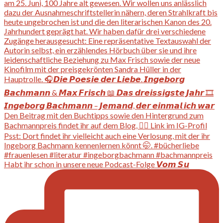
Habt ihr schon in unsere neue Podcast-Folge 𝙑𝙤𝙢 𝙎𝙪