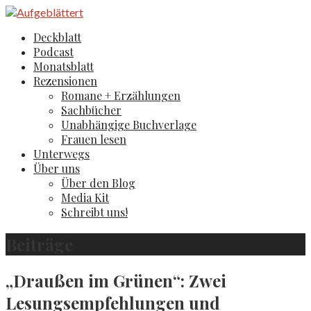
Zum
Inhalt
Aufgeblättert
Der Literaturblog aus Hamburg und Köln
Deckblatt
springen
Podcast
Monatsblatt
Rezensionen
Romane + Erzählungen
Sachbücher
Unabhängige Buchverlage
Frauen lesen
Unterwegs
Über uns
Über den Blog
Media Kit
Schreibt uns!
Beiträge
„Draußen im Grünen“: Zwei
Lesungsempfehlungen und