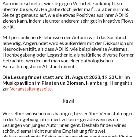
Autorin beschreibt, wie sie gegen Vorurteile ankämpft, so
übertreibe sie, ADHS „habe doch jeder mal“; Ja, aber nur mal.
Sie zeigt genauso auf, wie sie etwas Positives aus ihrer ADHS
ziehen kann, indem sie unter anderem sehr gut in kreative Flows
gerät.
Mit persönlichen Erlebnissen der Autorin wird das Sachbuch
lebendig. Abgerundet wird es außerdem mit der Diskussion um
Neurodiversität, als dass ADHS, wie beispielweise Autismus,
Hochbegabung oder Legasthenie, als natürliche diverse Formen
betrachtet werden und man von einer pathologischen
Betrachtungsform Abstand nimmt.
Die Lesung findet statt am: 31. August 2023
,
19:30 Uhr im
Musikpavillon im Planten un Blomen, Hamburg.
Hier geht’s
zur
Veranstaltungsseite
.
Fazit
Wir selber wünschen uns häufiger, besser über Veranstaltungen
in der Umgebung informiert zu sein – gerade wenn es um
Lesungen von jungen Autorinnen geht. Deshalb finden wir es
schön, diesmal nicht nur eine Empfehlung für zwei
vielversprechende Bücher auszusprechen, sondern auch für die