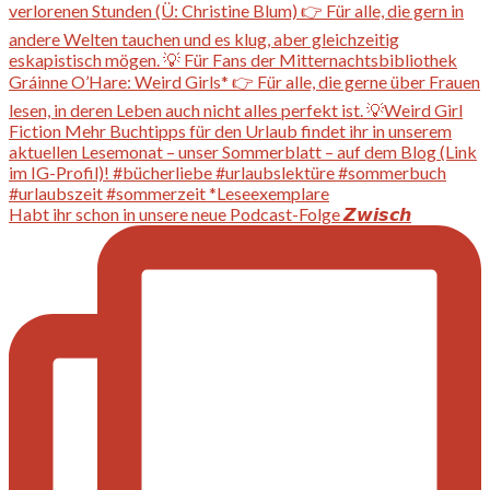
Habt ihr schon in unsere neue Podcast-Folge 𝙕𝙬𝙞𝙨𝙘𝙝