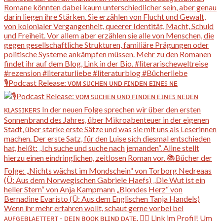
🎙️Podcast Release: ᴠᴏᴍ ꜱᴜᴄʜᴇɴ ᴜɴᴅ ꜰɪɴᴅᴇɴ ᴇɪɴᴇꜱ ɴᴇ