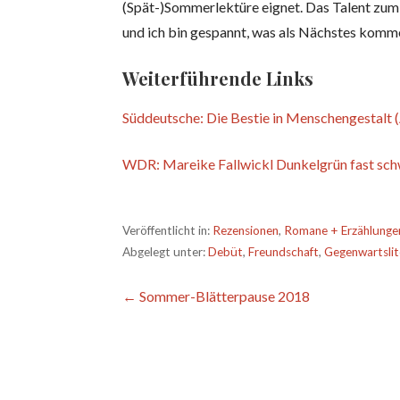
(Spät-)Sommerlektüre eignet. Das Talent zum 
und ich bin gespannt, was als Nächstes komm
Weiterführende Links
Süddeutsche: Die Bestie in Menschengestalt 
WDR: Mareike Fallwickl Dunkelgrün fast sch
Veröffentlicht in:
Rezensionen
,
Romane + Erzählunge
Abgelegt unter:
Debüt
,
Freundschaft
,
Gegenwartslit
Beitragsnavigation
← Sommer-Blätterpause 2018