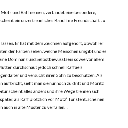
r Motz und Raff nennen, verbindet eine besondere,
, scheint ein unzertrennliches Band ihre Freundschaft zu
 lassen. Er hat mit dem Zeichnen aufgehört, obwohl er
chten der Farben sehen, welche Menschen umgibt und es
 seine Dominanz und Selbstbewusstsein sowie vor allem
utter, durchschaut jedoch schnell Raffaels
ugendalter und versucht ihren Sohn zu beschützen. Als
aufbricht, sieht man sie nur noch zu dritt und Moritz
tur scheint alles anders und ihre Wege trennen sich
päter, als Raff plötzlich vor Motz‘ Tür steht, scheinen
h auch in alte Muster zu verfallen…