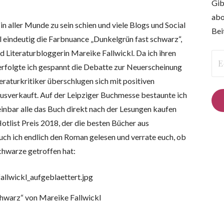
Gib
abo
 in aller Munde zu sein schien und viele Blogs und Social
Bei
eindeutig die Farbnuance „Dunkelgrün fast schwarz“,
d Literaturbloggerin Mareike Fallwickl. Da ich ihren
E-
erfolgte ich gespannt die Debatte zur Neuerscheinung
Mai
eraturkritiker überschlugen sich mit positiven
Ad
usverkauft. Auf der Leipziger Buchmesse bestaunte ich
einbar alle das Buch direkt nach der Lesungen kaufen
Hotlist Preis 2018, der die besten Bücher aus
ch ich endlich den Roman gelesen und verrate euch, ob
chwarze getroffen hat:
chwarz“ von Mareike Fallwickl