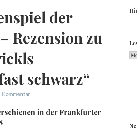
Hie
nspiel der
– Rezension zu
Le
ickls
Les
fast schwarz“
1 Kommentar
erschienen in der Frankfurter
8
Ne