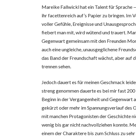
Mareike Fallwickl hat ein Talent für Sprache 
ihr facettenreich auf’s Papier zu bringen. Im 
voller Gefühle, Ereignisse und Unausgesproche
fiebert man mit, wird wütend und trauert. Man
Gegenwart gemeinsam mit den Freunden Moritz
auch eine ungleiche, unausgeglichene Freundsc
das Band der Freundschaft wächst, aber auf d
trennen sehen.
Jedoch dauert es für meinen Geschmack leide
streng genommen dauerte es bei mir fast 200 S
Beginn in der Vergangenheit und Gegenwart a
gekürzt oder mehr im Spannungsverlauf des G
mit manchen Protagonisten der Geschichte ni
wenig bis gar nicht nachvollziehen konnte. Me
einem der Charaktere bis zum Schluss zu sehr 