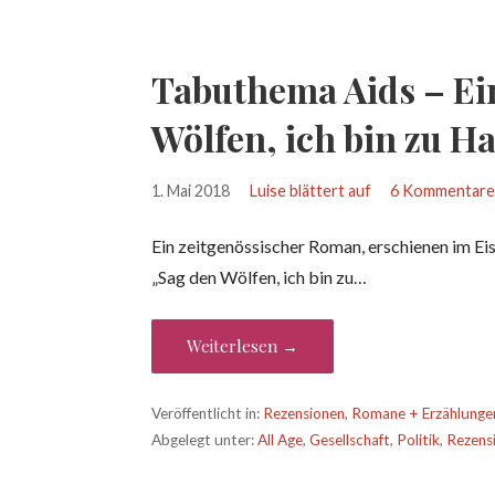
Tabuthema Aids – Ei
Wölfen, ich bin zu H
1. Mai 2018
Luise blättert auf
6 Kommentar
Ein zeitgenössischer Roman, erschienen im Ei
„Sag den Wölfen, ich bin zu…
Weiterlesen →
Veröffentlicht in:
Rezensionen
,
Romane + Erzählunge
Abgelegt unter:
All Age
,
Gesellschaft
,
Politik
,
Rezens