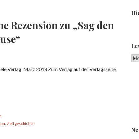
Hie
ne Rezension zu „Sag den
ause“
Le
e
Les
sele Verlag, März 2018 Zum Verlag auf der Verlagsseite
n
ion
,
Zeitgeschichte
Ne