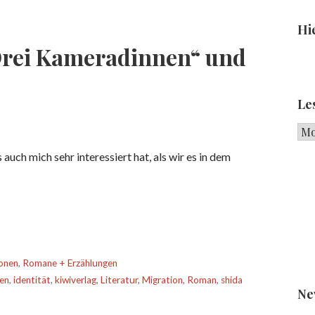
Hie
Drei Kameradinnen“ und
Le
Les
uch mich sehr interessiert hat, als wir es in dem
onen
,
Romane + Erzählungen
nen
,
identität
,
kiwiverlag
,
Literatur
,
Migration
,
Roman
,
shida
Ne