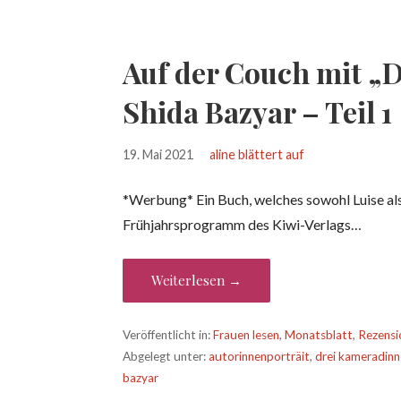
Auf der Couch mit „
Shida Bazyar – Teil 1
19. Mai 2021
aline blättert auf
*Werbung* Ein Buch, welches sowohl Luise als a
Frühjahrsprogramm des Kiwi-Verlags…
Weiterlesen →
Veröffentlicht in:
Frauen lesen
,
Monatsblatt
,
Rezensi
Abgelegt unter:
autorinnenporträit
,
drei kameradin
bazyar