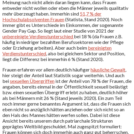
Meinung nach nicht allein daran liegen kann, dass Frauen
entweder nicht wollen oder eben die Männer jeweils qualitativ
mehr überzeugt haben. Immerhin sind
51,7 % der
Hochschulabsolventen Frauen
(Statista, Stand 2020). Noch
immer gibt es Unterschiede im Einkommen, der sogenannte
Gender Pay Gap. So liegt laut einer Studie von 2021 der
unbereinigte Verdienstunterschied
bei 18 % (da Frauen z.B.
häufig in niedriger bezahlten Berufssektoren wie der Pflege
oder Erziehung arbeiten). Aber auch beim
bereinigten
Verdienstunterschied
, also bei gleichem Sektor und Position,
liegt die Differenz bei immerhin 6 % (Stand 2020).
Frauen erfahren vor allem deutlich häufiger
häusliche Gewalt
,
hier steigt der Anteil laut Statistik sogar weiterhin. Und auch
bei
sexuellen Übergriffen
ist der Anteil von 78 % der Frauen, die
angaben, bereits einmal in der Öffentlichkeit sexuell belästigt
bzw. einen sexuellen Übergriff erlebt zu haben, deutlich höher
als bei Männern mit 26 % (Stand jeweils 2020). Ein zum Teil
noch immer gerne benanntes Argument ist, dass die Frauen sich
eben nicht so anzüglich hätten anziehen oder sich nicht so an
den Hals des Mannes hätten werfen sollen. Dabei ist diese
Ansicht bereits unserem durch patriarchale Strukturen
geprägtes Weltbild geschuldet. Mal zugespitzt formuliert:
Frauen können sich doch immerhin auch ganz gut beherrschen,