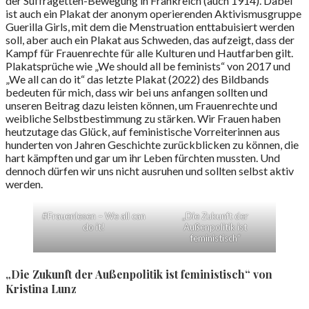
der Suffragetten-Bewegung in Frankreich (auch 1914). Dabei
ist auch ein Plakat der anonym operierenden Aktivismusgruppe
Guerilla Girls, mit dem die Menstruation enttabuisiert werden
soll, aber auch ein Plakat aus Schweden, das aufzeigt, dass der
Kampf für Frauenrechte für alle Kulturen und Hautfarben gilt.
Plakatsprüche wie „We should all be feminists“ von 2017 und
„We all can do it“ das letzte Plakat (2022) des Bildbands
bedeuten für mich, dass wir bei uns anfangen sollten und
unseren Beitrag dazu leisten können, um Frauenrechte und
weibliche Selbstbestimmung zu stärken. Wir Frauen haben
heutzutage das Glück, auf feministische Vorreiterinnen aus
hunderten von Jahren Geschichte zurückblicken zu können, die
hart kämpften und gar um ihr Leben fürchten mussten. Und
dennoch dürfen wir uns nicht ausruhen und sollten selbst aktiv
werden.
#Frauenlesen – We all can
„Die Zukunft der
do it!
Außenpolitik ist
feministisch“
„Die Zukunft der Außenpolitik ist feministisch“ von
Kristina Lunz