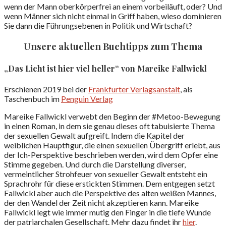
wenn der Mann oberkörperfrei an einem vorbeiläuft, oder? Und
wenn Männer sich nicht einmal in Griff haben, wieso dominieren
Sie dann die Führungsebenen in Politik und Wirtschaft?
Unsere aktuellen Buchtipps zum Thema
„Das Licht ist hier viel heller“ von Mareike Fallwickl
Erschienen 2019 bei der
Frankfurter Verlagsanstalt
, als
Taschenbuch im
Penguin Verlag
Mareike Fallwickl verwebt den Beginn der #Metoo-Bewegung
in einen Roman, in dem sie genau dieses oft tabuisierte Thema
der sexuellen Gewalt aufgreift. Indem die Kapitel der
weiblichen Hauptfigur, die einen sexuellen Übergriff erlebt, aus
der Ich-Perspektive beschrieben werden, wird dem Opfer eine
Stimme gegeben. Und durch die Darstellung diverser,
vermeintlicher Strohfeuer von sexueller Gewalt entsteht ein
Sprachrohr für diese erstickten Stimmen. Dem entgegen setzt
Fallwickl aber auch die Perspektive des alten weißen Mannes,
der den Wandel der Zeit nicht akzeptieren kann. Mareike
Fallwickl legt wie immer mutig den Finger in die tiefe Wunde
der patriarchalen Gesellschaft. Mehr dazu findet ihr
hier
.