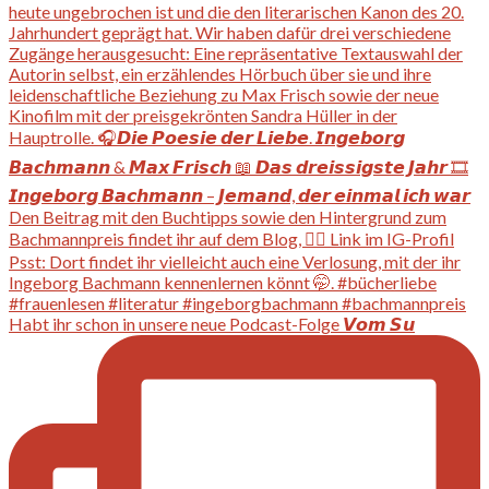
Habt ihr schon in unsere neue Podcast-Folge 𝙑𝙤𝙢 𝙎𝙪