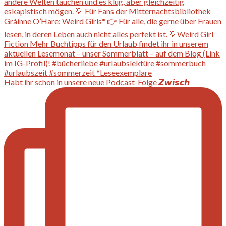
Habt ihr schon in unsere neue Podcast-Folge 𝙕𝙬𝙞𝙨𝙘𝙝