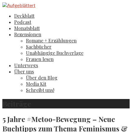
Zum
Inhalt
Aufgeblättert
Der Literaturblog aus Hamburg und Köln
Deckblatt
springen
Podcast
Monatsblatt
Rezensionen
Romane + Erzählungen
Sachbücher
Unabhängige Buchverlage
Frauen lesen
Unterwegs
Über uns
Über den Blog
Media Kit
Schreibt uns!
Beiträge
5 Jahre #Metoo-Bewegung – Neue
Buchtipps zum Thema Feminismus &