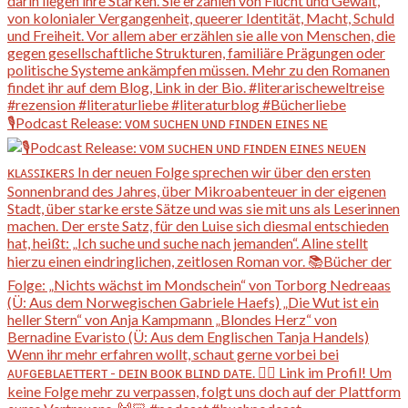
🎙️Podcast Release: ᴠᴏᴍ ꜱᴜᴄʜᴇɴ ᴜɴᴅ ꜰɪɴᴅᴇɴ ᴇɪɴᴇꜱ ɴᴇ