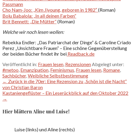
Passmann
Cho Nam-Joo: „Kim Jiyoung, geboren in 1982″
(Roman)
Bolu Babalola: „In all deinen Farben“
Brit Bennett: „Die Mütter“
(Roman)
Welche wir noch lesen wollen:
Rebekka Endler: „Das Patriarchat der Dinge“ & Caroline Criado
Perez „Unsichtbare Frauen“ – Eine schöne Gegenüberstellung
der beiden Bücher findet ihr bei
Readback.de
Veröffentlicht in:
Frauen lesen
,
Rezensionen
Abgelegt unter:
#metoo
,
Emanzipation
,
Feminismus
,
Frauen lesen
,
Romane
,
Sachbücher
,
Weibliche Selbstbestimmung
Beitragsnavigation
← Zurück in die 70er: Eine Rezension zu „Schön ist die Nacht“
von Christian Baron
Kastaniengeflüster – Ein Leserückblick auf den Oktober 2022
→
Hier blättern Aline und Luise!
Luise (links) und Aline (rechts)