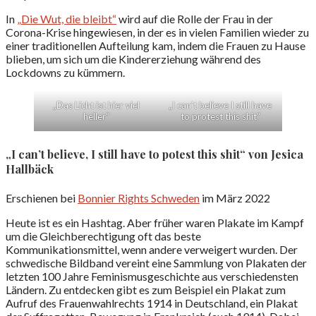
In
„Die Wut, die bleibt“
wird auf die Rolle der Frau in der
Corona-Krise hingewiesen, in der es in vielen Familien wieder zu
einer traditionellen Aufteilung kam, indem die Frauen zu Hause
blieben, um sich um die Kindererziehung während des
Lockdowns zu kümmern.
„Das Licht ist hier viel
„I can’t believe I still have
heller“
to protest this shit“
„I can’t believe, I still have to potest this shit“ von Jesica
Hallbäck
Erschienen bei
Bonnier Rights Schweden
im März 2022
Heute ist es ein Hashtag. Aber früher waren Plakate im Kampf
um die Gleichberechtigung oft das beste
Kommunikationsmittel, wenn andere verweigert wurden. Der
schwedische Bildband vereint eine Sammlung von Plakaten der
letzten 100 Jahre Feminismusgeschichte aus verschiedensten
Ländern. Zu entdecken gibt es zum Beispiel ein Plakat zum
Aufruf des Frauenwahlrechts 1914 in Deutschland, ein Plakat