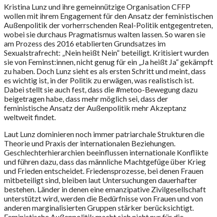
Kristina Lunz und ihre gemeinnützige Organisation CFFP
wollen mit ihrem Engagement für den Ansatz der feministischen
Außenpolitik der vorherrschenden Real-Politik entgegentreten,
wobei sie durchaus Pragmatismus walten lassen. So waren sie
am Prozess des 2016 etablierten Grundsatzes im
Sexualstrafrecht: „Nein heißt Nein“ beteiligt. Kritisiert wurden
sie von Feminst:innen, nicht genug für ein „Ja heißt Ja“ gekämpft
zu haben. Doch Lunz sieht es als ersten Schritt und meint, dass
es wichtig ist, in der Politik zu erwägen, was realistisch ist.
Dabei stellt sie auch fest, dass die #metoo-Bewegung dazu
beigetragen habe, dass mehr möglich sei, dass der
feministische Ansatz der Außenpolitik mehr Akzeptanz
weltweit findet.
Laut Lunz dominieren noch immer patriarchale Strukturen die
Theorie und Praxis der internationalen Beziehungen.
Geschlechterhierarchien beeinflussen internationale Konflikte
und führen dazu, dass das männliche Machtgefüge über Krieg
und Frieden entscheidet. Friedensprozesse, bei denen Frauen
mitbeteiligt sind, bleiben laut Untersuchungen dauerhafter
bestehen. Länder in denen eine emanzipative Zivilgesellschaft
unterstützt wird, werden die Bedürfnisse von Frauen und von
anderen marginalisierten Gruppen stärker berücksichtigt.
Feministische Außenpolitik macht sich nicht nur für die