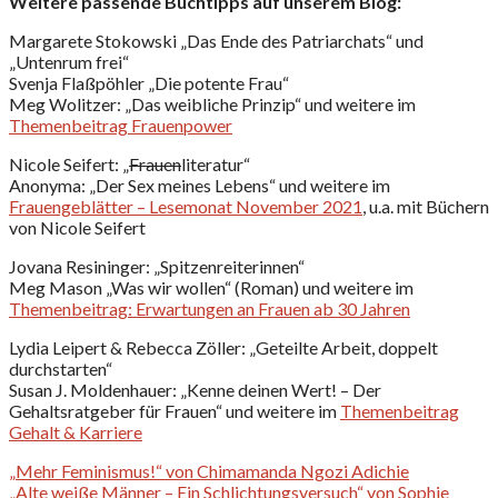
Weitere passende Buchtipps auf unserem Blog:
Margarete Stokowski „Das Ende des Patriarchats“ und
„Untenrum frei“
Svenja Flaßpöhler „Die potente Frau“
Meg Wolitzer: „Das weibliche Prinzip“ und weitere im
Themenbeitrag Frauenpower
Nicole Seifert: „
Frauen
literatur“
Anonyma: „Der Sex meines Lebens“ und weitere im
Frauengeblätter – Lesemonat November 2021
, u.a. mit Büchern
von Nicole Seifert
Jovana Resininger: „Spitzenreiterinnen“
Meg Mason „Was wir wollen“ (Roman) und weitere im
Themenbeitrag: Erwartungen an Frauen ab 30 Jahren
Lydia Leipert & Rebecca Zöller: „Geteilte Arbeit, doppelt
durchstarten“
Susan J. Moldenhauer: „Kenne deinen Wert! – Der
Gehaltsratgeber für Frauen“ und weitere im
Themenbeitrag
Gehalt & Karriere
„Mehr Feminismus!“ von Chimamanda Ngozi Adichie
„Alte weiße Männer – Ein Schlichtungsversuch“ von Sophie