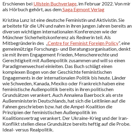
Erschienen bei
Ullstein Buchverlage
, im Februar 2022. Von mir
als Hörbuch gehört, aus dem
Saga Egmont Verlag
Kristina Lunz ist eine deutsche Feministin und Aktivistin. Sie
arbeitete für die UN und nahm in ihren jungen Jahren bereits an
diversen wichtigen internationalen Konferenzen wie der
Münchner Sicherheitskonferenz als Rednerin teil. Als
Mitbegründerin des „
Centre for Feminist Foreign Policy
”, eine
gemeinnützige Forschungs- und Beratungsorganisation, denkt
sie mit ihrem Engagement Frieden, Menschenrechte und
Gerechtigkeit mit Außenpolitik zusammen und will so einen
Paradigmenwechsel einleiten. Das Buch schlägt einen
komplexen Bogen von der Geschichte feministischen
Engagements in der internationalen Politik bis heute. Länder
wie Schweden, Kanada, Mexiko oder Frankreich haben eine
feministische Außenpolitik bereits in ihren politischen
Grundsätzen verankert. Auch Annalena Baerbock als erste
Außenministerin Deutschlands, hat sich die Leitlinien auf die
Fahnen geschrieben bzw. hat die Ampel-Koalition die
Prinzipien der feministischen Außenpolitik im
Koalitionsvertrag verankert. Der Ukraine-Krieg und der Iran-
Konflikt stellen diese Grundsätze bereits heftig auf die Probe.
Ideal- versus Realpolitik.