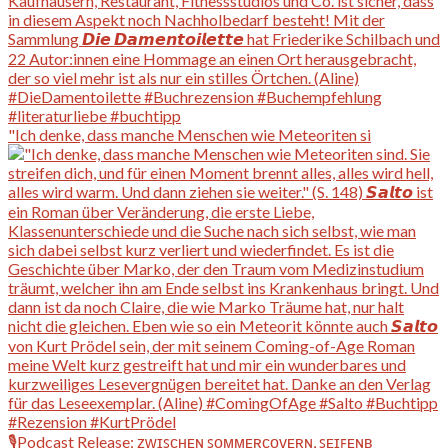
"Ich denke, dass manche Menschen wie Meteoriten si
🎙️Podcast Release: ᴢᴡɪꜱᴄʜᴇɴ ꜱᴏᴍᴍᴇʀᴄᴏᴠᴇʀɴ, ꜱᴇɪꜰᴇɴʙ