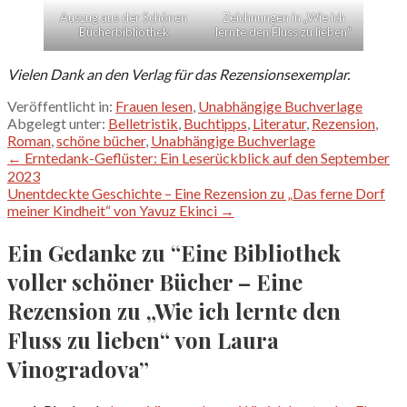
Auszug aus der Schönen
Zeichnungen in „Wie ich
Bücherbibliothek
lernte den Fluss zu lieben“
Vielen Dank an den Verlag für das Rezensionsexemplar.
Veröffentlicht in:
Frauen lesen
,
Unabhängige Buchverlage
Abgelegt unter:
Belletristik
,
Buchtipps
,
Literatur
,
Rezension
,
Roman
,
schöne bücher
,
Unabhängige Buchverlage
Beitragsnavigation
← Erntedank-Geflüster: Ein Leserückblick auf den September
2023
Unentdeckte Geschichte – Eine Rezension zu „Das ferne Dorf
meiner Kindheit“ von Yavuz Ekinci →
Ein Gedanke zu
“Eine Bibliothek
voller schöner Bücher – Eine
Rezension zu „Wie ich lernte den
Fluss zu lieben“ von Laura
Vinogradova”