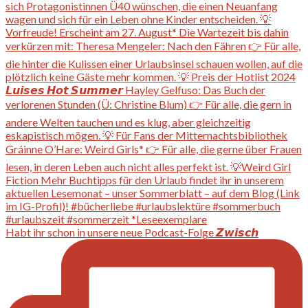
Habt ihr schon in unsere neue Podcast-Folge 𝙕𝙬𝙞𝙨𝙘𝙝