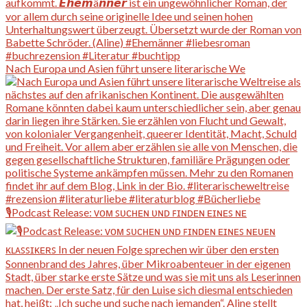
Nach Europa und Asien führt unsere literarische We
🎙️Podcast Release: ᴠᴏᴍ ꜱᴜᴄʜᴇɴ ᴜɴᴅ ꜰɪɴᴅᴇɴ ᴇɪɴᴇꜱ ɴᴇ