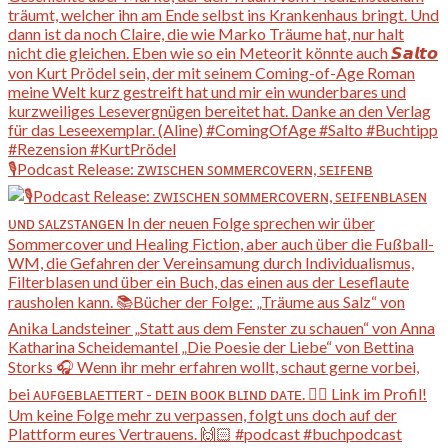
🎙️Podcast Release: ᴢᴡɪꜱᴄʜᴇɴ ꜱᴏᴍᴍᴇʀᴄᴏᴠᴇʀɴ, ꜱᴇɪꜰᴇɴʙ