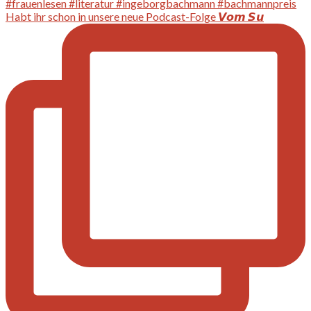
Habt ihr schon in unsere neue Podcast-Folge 𝙑𝙤𝙢 𝙎𝙪