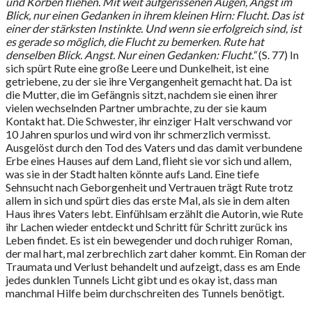
und Körben fliehen. Mit weit aufgerissenen Augen, Angst im
Blick, nur einen Gedanken in ihrem kleinen Hirn: Flucht. Das ist
einer der stärksten Instinkte. Und wenn sie erfolgreich sind, ist
es gerade so möglich, die Flucht zu bemerken. Rute hat
denselben Blick. Angst. Nur einen Gedanken: Flucht.“
(S. 77) In
sich spürt Rute eine große Leere und Dunkelheit, ist eine
getriebene, zu der sie ihre Vergangenheit gemacht hat. Da ist
die Mutter, die im Gefängnis sitzt, nachdem sie einen ihrer
vielen wechselnden Partner umbrachte, zu der sie kaum
Kontakt hat. Die Schwester, ihr einziger Halt verschwand vor
10 Jahren spurlos und wird von ihr schmerzlich vermisst.
Ausgelöst durch den Tod des Vaters und das damit verbundene
Erbe eines Hauses auf dem Land, flieht sie vor sich und allem,
was sie in der Stadt halten könnte aufs Land. Eine tiefe
Sehnsucht nach Geborgenheit und Vertrauen trägt Rute trotz
allem in sich und spürt dies das erste Mal, als sie in dem alten
Haus ihres Vaters lebt. Einfühlsam erzählt die Autorin, wie Rute
ihr Lachen wieder entdeckt und Schritt für Schritt zurück ins
Leben findet. Es ist ein bewegender und doch ruhiger Roman,
der mal hart, mal zerbrechlich zart daher kommt. Ein Roman der
Traumata und Verlust behandelt und aufzeigt, dass es am Ende
jedes dunklen Tunnels Licht gibt und es okay ist, dass man
manchmal Hilfe beim durchschreiten des Tunnels benötigt.