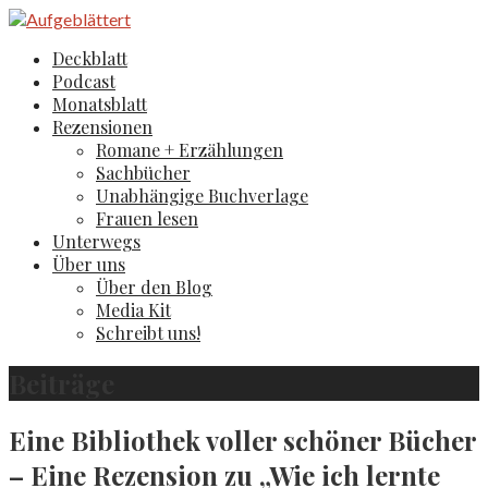
Zum
Inhalt
Aufgeblättert
Der Literaturblog aus Hamburg und Köln
Deckblatt
springen
Podcast
Monatsblatt
Rezensionen
Romane + Erzählungen
Sachbücher
Unabhängige Buchverlage
Frauen lesen
Unterwegs
Über uns
Über den Blog
Media Kit
Schreibt uns!
Beiträge
Eine Bibliothek voller schöner Bücher
– Eine Rezension zu „Wie ich lernte