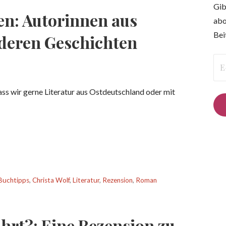
Gib
en: Autorinnen aus
abo
Bei
deren Geschichten
E-
Mai
Ad
ass wir gerne Literatur aus Ostdeutschland oder mit
Buchtipps
,
Christa Wolf
,
Literatur
,
Rezension
,
Roman
hrt?: Eine Rezension zu