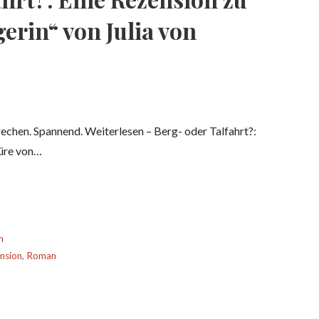
rin“ von Julia von
echen. Spannend. Weiterlesen – Berg- oder Talfahrt?:
türe von…
n
nsion
,
Roman