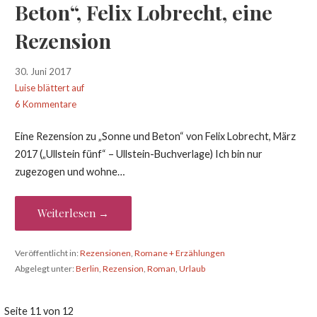
Beton“, Felix Lobrecht, eine
Rezension
30. Juni 2017
Luise blättert auf
6 Kommentare
Eine Rezension zu „Sonne und Beton“ von Felix Lobrecht, März
2017 („Ullstein fünf“ – Ullstein-Buchverlage) Ich bin nur
zugezogen und wohne…
Weiterlesen →
Veröffentlicht in:
Rezensionen
,
Romane + Erzählungen
Abgelegt unter:
Berlin
,
Rezension
,
Roman
,
Urlaub
Beitrag
Seite 11 von 12